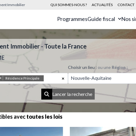
sement Immobilier
QUI SOMMES-NOUS ?
ACTUALITÉS
CONTACT
Programmes
Guide fiscal
Nos s
t Immobilier - Toute la France
ME
Choisir un lieu :
ou une
Région :
Nouvelle-Aquitaine
×
×
Résidence Principale
Lancer la recherche
ibles avec
toutes les lois