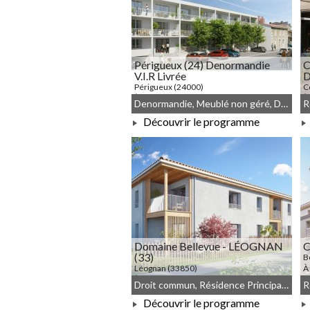
Périgueux (24) Denormandie
C
V.I.R Livrée
D
Périgueux (24000)
C
À PARTIR DE 168 780,00 €
À
Denormandie, Meublé non géré, Droit commun
Découvrir le programme
À PARTIR DE 168 780,00 €
Domaine Bellevue - LÉOGNAN
C
(33)
B
Léognan (33850)
À
À PARTIR DE 201 000,00 €
Droit commun, Résidence Principale, Meublé non géré, JEANBRUN
Découvrir le programme