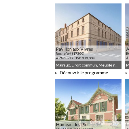
À PARTIR DE 201 000,00 €
Pavillon aux Vivres
A
Rochefort (17300)
R
À PARTIR DE 198 030,00 €
À
Malraux, Droit commun, Meublé non géré
Découvrir le programme
À PARTIR DE 198 030,00 €
Hameau des Pins
L
Soulac-sur-Mer (33780)
A