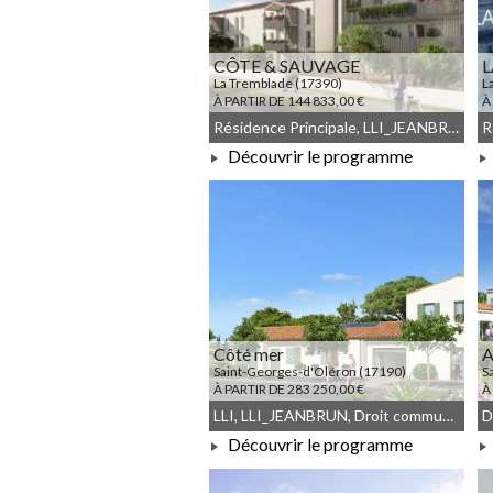
CÔTE & SAUVAGE
L
La Tremblade (17390)
L
À PARTIR DE 144 833,00 €
À
Résidence Principale, LLI_JEANBRUN, LLI, JEANBRUN, Meublé non géré, Droit commun
Découvrir le programme
À PARTIR DE 144 833,00 €
Côté mer
A
Saint-Georges-d'Oléron (17190)
S
À PARTIR DE 283 250,00 €
À
LLI, LLI_JEANBRUN, Droit commun, Meublé non géré, JEANBRUN
Découvrir le programme