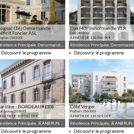
ognac (16) Denormandie -
Dax (40) Denormandie V.I.R
éficit Foncier ASL
Dax (40100)
ognac (16100)
À PARTIR DE 130 000,00 €
 PARTIR DE 151 000,00 €
Résidence Principale, Denormandie, Meublé non géré, Droit commun
Résidence Pr
Découvrir le programme
Découvrir le programme
À PARTIR DE 151 000,00 €
À PARTIR DE 130 000,00 €
aroline - BORDEAUX (33)
Côté Verger
ordeaux (33800)
Poitiers (86000)
 PARTIR DE 109 062,00 €
À PARTIR DE 138 029,00 €
Résidence Principale, JEANBRUN, Meublé non géré, Droit commun
Découvrir le programme
Découvrir le programme