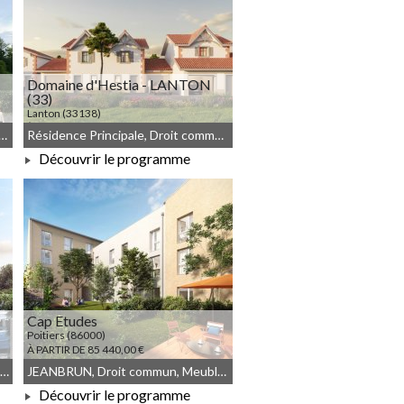
Domaine d'Hestia - LANTON
(33)
Lanton (33138)
À PARTIR DE 424 000,00 €
incipale, Denormandie, Meublé non géré, Droit commun
Résidence Principale, Droit commun, JEANBRUN, Meublé non géré
Découvrir le programme
À PARTIR DE 424 000,00 €
Cap Etudes
Poitiers (86000)
À PARTIR DE 85 440,00 €
Résidence Principale, JEANBRUN, Meublé non géré, Droit commun
JEANBRUN, Droit commun, Meublé non géré
Découvrir le programme