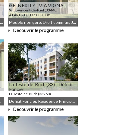
GFI NEXITY - VIA VIGNA
Saint-Vincent-de-Paul (33440)
À PARTIR DE 115 000,00 €
Résidence Principale, Résidence Principale, JEANBRUN, Meublé non géré, Droit commun
Meublé non géré, Droit commun, JEANBRUN
Découvrir le programme
À PARTIR DE 115 000,00 €
La Teste-de-Buch (33) - Déficit
Foncier
La Teste-de-Buch (33260)
À PARTIR DE 211 335,00 €
Historique
Déficit Foncier, Résidence Principale, Meublé non géré, Droit commun
Découvrir le programme
À PARTIR DE 211 335,00 €