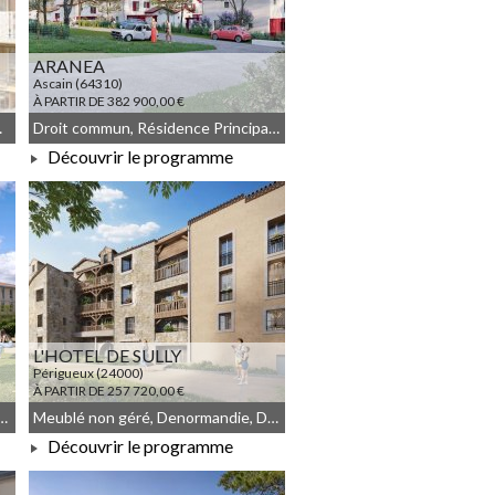
ARANEA
Ascain (64310)
À PARTIR DE 382 900,00 €
blé non géré
Droit commun, Résidence Principale, JEANBRUN, Meublé non géré
Découvrir le programme
À PARTIR DE 382 900,00 €
L'HOTEL DE SULLY
Périgueux (24000)
À PARTIR DE 257 720,00 €
n, JEANBRUN, Meublé non géré
Meublé non géré, Denormandie, Droit commun, Déficit Foncier, Malraux
Découvrir le programme