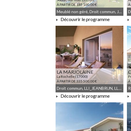
À PARTIR DE 185 100,00 €
À
Meublé non géré, Droit commun, JEANBRUN
Découvrir le programme
À PARTIR DE 185 100,00 €
LA MARJOLAINE
C
La Rochelle (17000)
P
À PARTIR DE 335 500,00 €
À
Droit commun, LLI_JEANBRUN, LLI, JEANBRUN, Meublé non géré
Découvrir le programme
À PARTIR DE 335 500,00 €