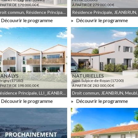
 PARTIR DE 170 000,00 €
À PARTIR DE 279 000,00 €
Droit commun, Résidence Principale, Meublé non géré, JEANBRUN
Découvrir le programme
Découvrir le programme
À PARTIR DE 170 000,00 €
À PARTIR DE 279 000,00 €
ANALYS
NATURIELLES
érigny (17180)
Saint-Sulpice-de-Royan (17200)
 PARTIR DE 198 000,00 €
À PARTIR DE 283 000,00 €
Résidence Principale, LLI_JEANBRUN, LLI, JEANBRUN, Meublé non géré, Droit commun
Droit commu
Découvrir le programme
Découvrir le programme
À PARTIR DE 198 000,00 €
À PARTIR DE 283 000,00 €