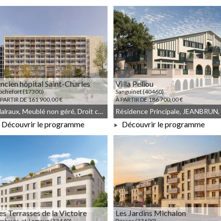
À PARTIR DE 109 062,00 €
À PARTIR DE 138 029,00 €
ncien hôpital Saint-Charles
Villa Pelïou
ochefort (17300)
Sanguinet (40460)
 PARTIR DE 161 900,00 €
À PARTIR DE 186 700,00 €
Malraux, Meublé non géré, Droit commun
Découvrir le programme
Découvrir le programme
À PARTIR DE 161 900,00 €
À PARTIR DE 186 700,00 €
es Terrasses de la Victoire
Les Jardins Michalon
mbarès-et-Lagrave (33440)
Pessac (33600)