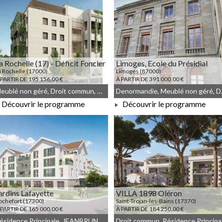
a Rochelle (17) - Déficit Foncier
Limoges, Ecole du Présidial
a Rochelle (17000)
Limoges (87000)
 PARTIR DE 195 156,00 €
À PARTIR DE 391 000,00 €
Meublé non géré, Droit commun, Déficit Foncier
Denorman
Découvrir le programme
Découvrir le programme
À PARTIR DE 195 156,00 €
À PARTIR DE 391 000,00 €
ardins Lafayette
VILLA 1898 Oléron
ochefort (17300)
Saint-Trojan-les-Bains (17370)
 PARTIR DE 165 000,00 €
À PARTIR DE 184 250,00 €
Résidence Principale, JEANBRUN, Meublé non géré, Droit commun
Droit co