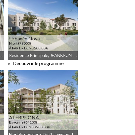
Urbanéo Nova
Niort (79000)
À PARTIR DE 90 500,00 €
die, Meublé non géré, Droit commun
Résidence Principale, JEANBRUN, Meublé non géré, Droit commun
Découvrir le programme
À PARTIR DE 90 500,00 €
ATERPE ONA
Bayonne (64100)
À PARTIR DE 200 900,00 €
mmun, Résidence Principale, LLI_JEANBRUN, LLI, JEANBRUN, Meublé non géré
Meublé non géré, Droit commun, JEANBRUN