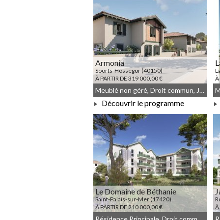
Armonia
L
Soorts-Hossegor (40150)
L
À PARTIR DE 319 000,00 €
À
Meublé non géré, Droit commun, JEANBRUN
Découvrir le programme
À PARTIR DE 319 000,00 €
Le Domaine de Béthanie
J
Saint-Palais-sur-Mer (17420)
R
À PARTIR DE 210 000,00 €
À
Résidence Principale, Droit commun, Meublé non géré, JEANBRUN