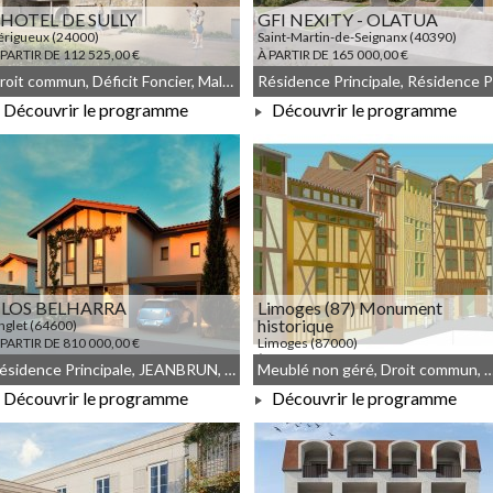
'HOTEL DE SULLY
GFI NEXITY - OLATUA
érigueux (24000)
Saint-Martin-de-Seignanx (40390)
 PARTIR DE 112 525,00 €
À PARTIR DE 165 000,00 €
Droit commun, Déficit Foncier, Malraux, Denormandie, Meublé non géré
Découvrir le programme
Découvrir le programme
À PARTIR DE 112 525,00 €
À PARTIR DE 165 000,00 €
LOS BELHARRA
Limoges (87) Monument
historique
nglet (64600)
 PARTIR DE 810 000,00 €
Limoges (87000)
À PARTIR DE 154 093,00 €
Résidence Principale, JEANBRUN, Meublé non géré, Droit commun
Meublé non géré, Droit commun, Monument 
Découvrir le programme
Découvrir le programme
À PARTIR DE 810 000,00 €
À PARTIR DE 154 093,00 €