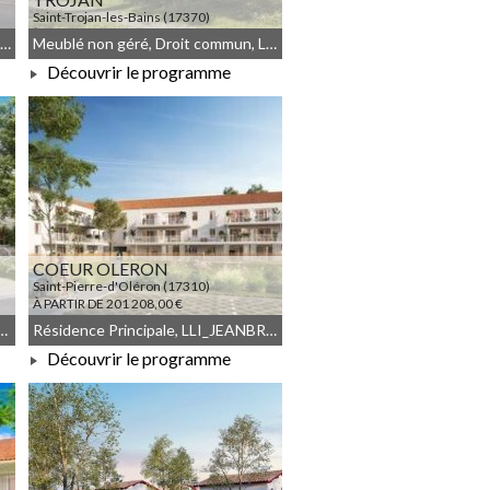
Saint-Trojan-les-Bains (17370)
À PARTIR DE 197 083,00 €
Résidence Principale, JEANBRUN, Meublé non géré, Droit commun
Meublé non géré, Droit commun, LLI_JEANBRUN, LLI, JEANBRUN
Découvrir le programme
À PARTIR DE 197 083,00 €
COEUR OLERON
Saint-Pierre-d'Oléron (17310)
À PARTIR DE 201 208,00 €
n, JEANBRUN, Meublé non géré
Résidence Principale, LLI_JEANBRUN, LLI, JEANBRUN, Meublé non géré, Droit commun
Découvrir le programme
À PARTIR DE 201 208,00 €