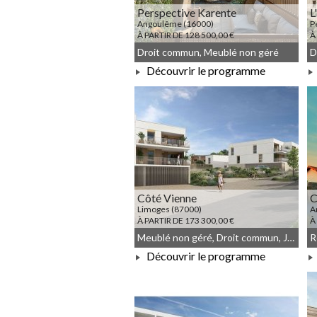
Perspective Karente
L
Angoulême (16000)
P
À PARTIR DE 128 500,00 €
À
Droit commun, Meublé non géré
Découvrir le programme
À PARTIR DE 128 500,00 €
Côté Vienne
C
Limoges (87000)
A
À PARTIR DE 173 300,00 €
À
Meublé non géré, Droit commun, JEANBRUN
Découvrir le programme
À PARTIR DE 173 300,00 €