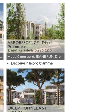
À PARTIR DE 85 440,00 €
ARBORESCENCE - Direct
Promoteur
Saint-Vincent-de-Tyrosse (40230)
À PARTIR DE 189 917,00 €
Résidence Principale, JEANBRUN, Meublé non géré, Droit commun
Meublé non géré, JEANBRUN, Droit commun
Découvrir le programme
À PARTIR DE 189 917,00 €
EXCEPTIONNEL A ST
TROJAN