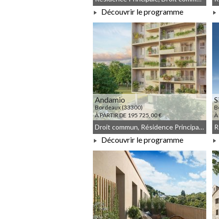
Découvrir le programme
À PARTIR DE 210 000,00 €
Andamio
S
Bordeaux (33300)
B
À PARTIR DE 195 725,00 €
À
Droit commun, Résidence Principale, Meublé non géré
Découvrir le programme
À PARTIR DE 195 725,00 €