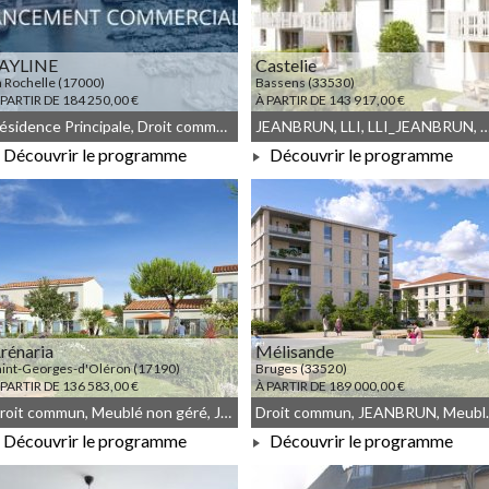
AYLINE
Castelie
a Rochelle (17000)
Bassens (33530)
 PARTIR DE 184 250,00 €
À PARTIR DE 143 917,00 €
Résidence Principale, Droit commun, Meublé non géré, JEANBRUN, LLI, LLI_JEANBRUN
JEANBRUN, LLI, LLI_JEANBRUN, Droit commun, Meu
Découvrir le programme
Découvrir le programme
À PARTIR DE 184 250,00 €
À PARTIR DE 143 917,00 €
rénaria
Mélisande
aint-Georges-d'Oléron (17190)
Bruges (33520)
 PARTIR DE 136 583,00 €
À PARTIR DE 189 000,00 €
Droit commun, Meublé non géré, JEANBRUN, LLI, LLI_JEANBRUN
Droit commu
Découvrir le programme
Découvrir le programme