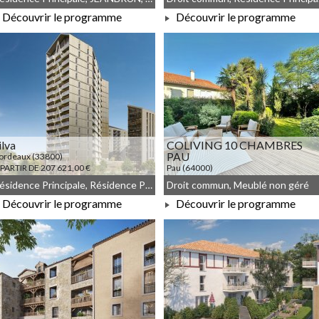
Découvrir le programme
Découvrir le programme
À PARTIR DE 165 000,00 €
À PARTIR DE 184 250,00 €
ilva
COLIVING 10 CHAMBRES
PAU
ordeaux (33800)
 PARTIR DE 207 621,00 €
Pau (64000)
À PARTIR DE 720 000,00 €
Résidence Principale, Résidence Principale, JEANBRUN, LLI, LLI_JEANBRUN
Droit commun, Meublé non géré
Découvrir le programme
Découvrir le programme
À PARTIR DE 207 621,00 €
À PARTIR DE 720 000,00 €