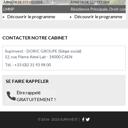
À PARTIR DE 375 000,00 €
À PARTIR DE 113 575,00 €
LMNP
Découvrir le programme
Découvrir le programme
À PARTIR DE 375 000,00 €
À PARTIR DE 113 575,00 
CONTACTER NOTRE CABINET
SupInvest - DORIC GROUPE (Siège social)
12, rue Pierre Aimé Lair - 14000 CAEN
Tél. :
+33 (0)2 31 93 98 00
SE FAIRE RAPPELER
Être rappelé
GRATUITEMENT !
© 2014 - 2026 SUPINVEST
|