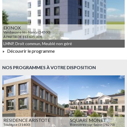
EKINOX
Vandœuvre-lès-Nancy (54500)
À PARTIR DE 113 635,00 €
LMNP, Droit commun, Meublé non géré
Découvrir le programme
À PARTIR DE 113 635,00 €
NOS PROGRAMMES À VOTRE DISPOSITION
RESIDENCE ARISTOTE
SQUARE MONET
Toulouse (31400)
Bonnières-sur-Seine (78270)