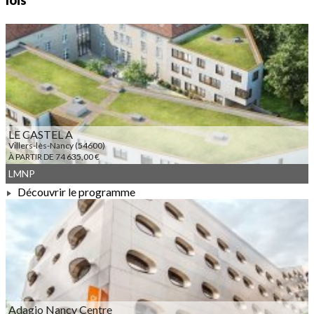
lois
LE CASTEL A
Villers-lès-Nancy (54600)
À PARTIR DE 74 635,00 €
LMNP
Découvrir le programme
À PARTIR DE 74 635,00 €
Adagio Nancy Centre