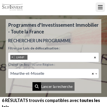
Ouvr
Programmes d'Investissement Immobilier
- Toute la France
RECHERCHER UN PROGRAMME
Filtrer par
Lois de défiscalisation :
×
×
LMNP
Choisir un lieu :
ou une
Région :
Meurthe-et-Moselle
×
Lancer la recherche
6 RÉSULTATS
trouvés compatibles avec
toutes les