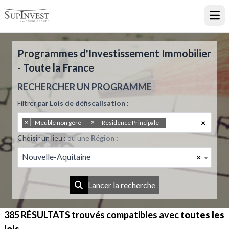
Ouvr
Programmes d'Investissement Immobilier
- Toute la France
RECHERCHER UN PROGRAMME
Filtrer par
Lois de défiscalisation :
×
×
×
Meublé non géré
Résidence Principale
Choisir un lieu :
ou une
Région :
Nouvelle-Aquitaine
×
Lancer la recherche
385 RÉSULTATS
trouvés compatibles avec
toutes les