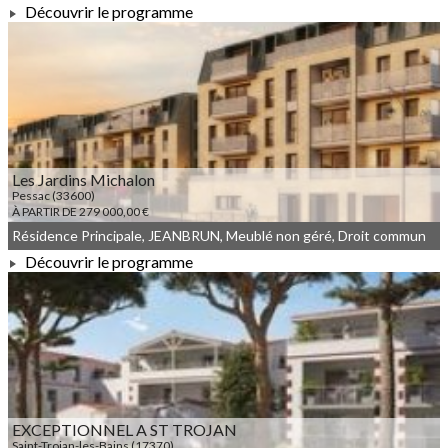
Découvrir le programme
À PARTIR DE 170 000,00 €
Les Jardins Michalon
Pessac (33600)
À PARTIR DE 279 000,00 €
Résidence Principale, JEANBRUN, Meublé non géré, Droit commun
Découvrir le programme
À PARTIR DE 279 000,00 €
EXCEPTIONNEL A ST TROJAN
Saint-Trojan-les-Bains (17370)