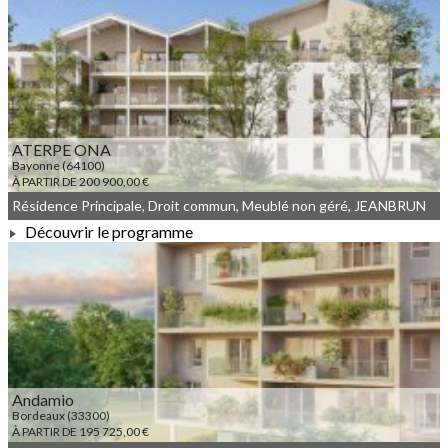
À PARTIR DE 184 250,00 €
ATERPE ONA
Bayonne (64100)
À PARTIR DE 200 900,00 €
Résidence Principale, Droit commun, Meublé non géré, JEANBRUN
Découvrir le programme
À PARTIR DE 200 900,00 €
Andamio
Bordeaux (33300)
À PARTIR DE 195 725,00 €