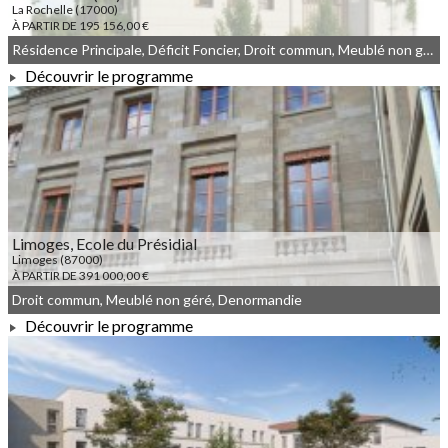
La Rochelle (17000)
À PARTIR DE 195 156,00 €
Résidence Principale, Déficit Foncier, Droit commun, Meublé non géré
Découvrir le programme
À PARTIR DE 195 156,00 €
Limoges, Ecole du Présidial
Limoges (87000)
À PARTIR DE 391 000,00 €
Droit commun, Meublé non géré, Denormandie
Découvrir le programme
À PARTIR DE 391 000,00 €