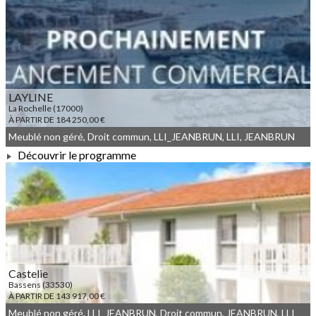
À PARTIR DE 144 833,00 €
LAYLINE
La Rochelle (17000)
À PARTIR DE 184 250,00 €
Meublé non géré, Droit commun, LLI_JEANBRUN, LLI, JEANBRUN
Découvrir le programme
À PARTIR DE 184 250,00 €
Castelie
Bassens (33530)
À PARTIR DE 143 917,00 €
Meublé non géré, LLI_JEANBRUN, Droit commun, JEANBRUN, LLI