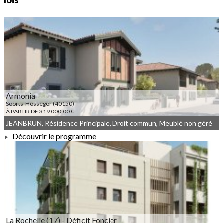
lois
Armonia
Soorts-Hossegor (40150)
À PARTIR DE 319 000,00 €
JEANBRUN, Résidence Principale, Droit commun, Meublé non géré
Découvrir le programme
À PARTIR DE 319 000,00 €
La Rochelle (17) - Déficit Foncier