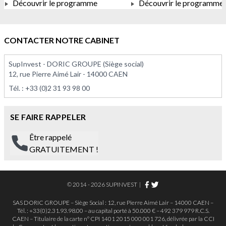
Découvrir le programme
Découvrir le programme
À PARTIR DE 176 493,00 €
À PARTIR DE 169 716,0
CONTACTER NOTRE CABINET
SupInvest - DORIC GROUPE (Siège social)
12, rue Pierre Aimé Lair - 14000 CAEN
Tél. :
+33 (0)2 31 93 98 00
SE FAIRE RAPPELER
Être rappelé
GRATUITEMENT !
© 2014 - 2026 SUPINVEST
|
SAS DORIC GROUPE – Siège Social : 12, rue Pierre Aimé Lair – 14000 CAEN –
Tél. : +33(0)2.31.93.98.00 – au capital porté à 50.000 € – 492 379 979 R.C.S.
CAEN – Titulaire de la carte n° CPI 1401 2015 000 001 726, délivrée par la CCI