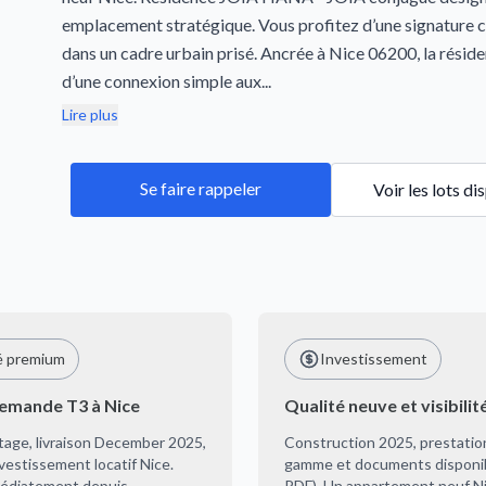
emplacement stratégique. Vous profitez d’une signature
dans un cadre urbain prisé. Ancrée à Nice 06200, la résid
d’une connexion simple aux...
Lire plus
Se faire rappeler
Voir les lots di
é premium
Investissement
demande T3 à Nice
Qualité neuve et visibilit
tage, livraison December 2025,
Construction 2025, prestatio
nvestissement locatif Nice.
gamme et documents disponib
édiatement depuis
PDF). Un appartement neuf Ni