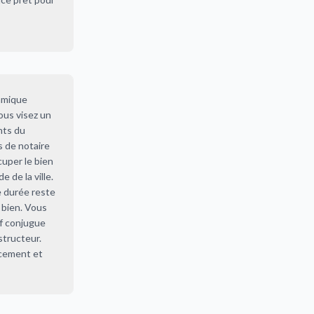
namique
ous visez un
nts du
s de notaire
cuper le bien
 de la ville.
e durée reste
 bien. Vous
euf conjugue
nstructeur.
acement et