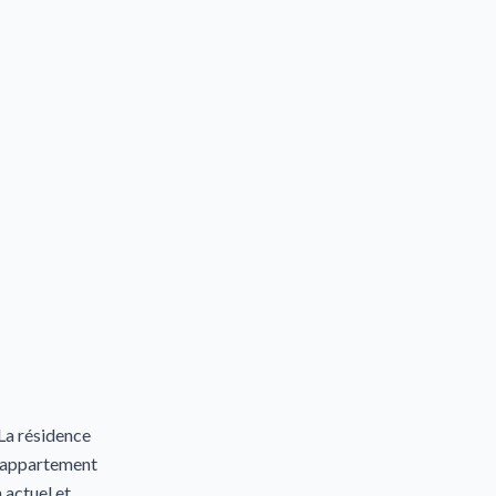
La résidence
d’appartement
actuel et