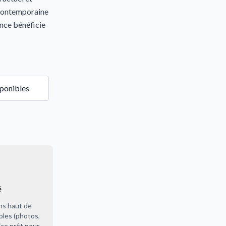
 contemporaine
ence bénéficie
sponibles
é
ns haut de
les (photos,
ce prêt pour