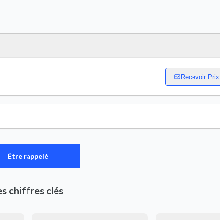
Recevoir Prix
Être rappelé
es chiffres clés