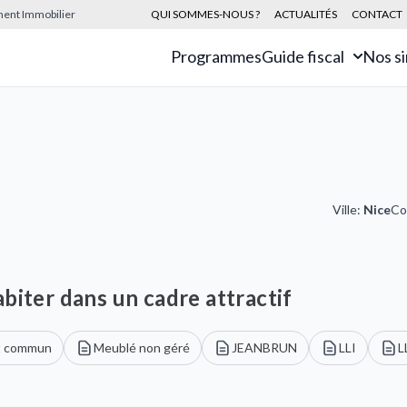
sement Immobilier
QUI SOMMES-NOUS ?
ACTUALITÉS
CONTACT
Programmes
Guide fiscal
Nos s
Ville:
Nice
Co
biter dans un cadre attractif
t commun
Meublé non géré
JEANBRUN
LLI
L