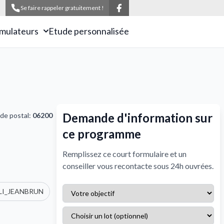
Se faire rappeler gratuitement !
imulateurs
Etude personnalisée
Demande d'information sur
de postal:
06200
ce programme
Remplissez ce court formulaire et un
conseiller vous recontacte sous 24h ouvrées.
LI_JEANBRUN