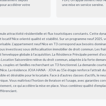
pour accélérer votre
une mise en service sereine.
mule attractivité résidentielle et flux touristiques constants. Cette dy
 locatif Nice orienté qualité et stabilité. Sur un programme neuf 2025, v
alorisable. L’appartement neuf Nice en T3 correspond aux besoins domina
ous investissez sous défiscalisation immobilier de droit commun. Les frai
l’enveloppe globale à l’acquisition. La Résidence Principale permet d’oc
La Location Saisonnière relève du droit commun, adaptée à la forte demande
tifs, couples et familles recherchant un T3 fonctionnel. La demande court
de Nice. La résidence JOIA HANA - JOIA au 15e étage renforce l’attrait du
isible et désirable pour le locataire. Face à d’autres classes d’actifs, le n
chnique. Vous maîtrisez l’horizon de livraison et l’usage, avec garanties co
atement, ce qui accélère la mise en place. Vous combinez qualité d’empl
ifférenciant.