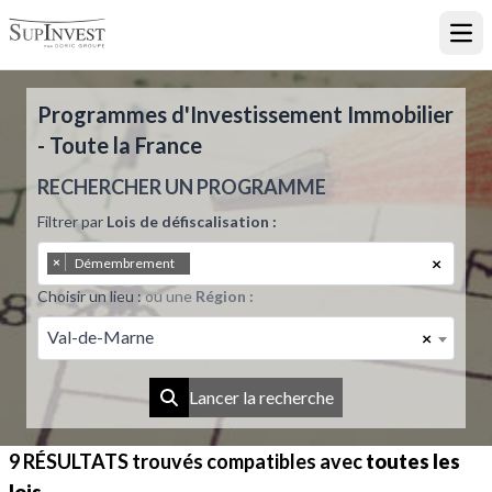
Ouvr
Programmes d'Investissement Immobilier
- Toute la France
RECHERCHER UN PROGRAMME
Filtrer par
Lois de défiscalisation :
×
×
Démembrement
Choisir un lieu :
ou une
Région :
Val-de-Marne
×
Lancer la recherche
9 RÉSULTATS
trouvés compatibles avec
toutes les