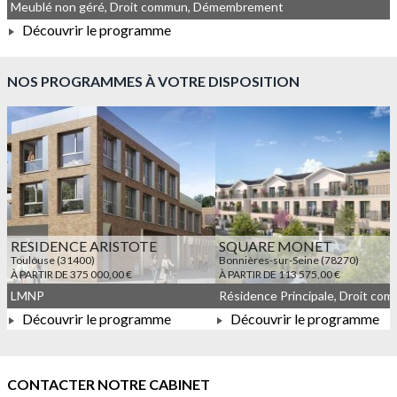
Meublé non géré, Droit commun, Démembrement
Découvrir le programme
À PARTIR DE 326 000,00 €
NOS PROGRAMMES À VOTRE DISPOSITION
RESIDENCE ARISTOTE
SQUARE MONET
Toulouse (31400)
Bonnières-sur-Seine (78270)
À PARTIR DE 375 000,00 €
À PARTIR DE 113 575,00 €
LMNP
Découvrir le programme
Découvrir le programme
À PARTIR DE 375 000,00 €
À PARTIR DE 113 575,00 
CONTACTER NOTRE CABINET