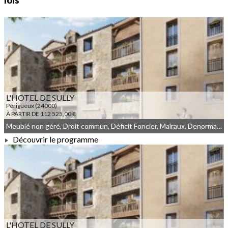
lois
L'HOTEL DE SULLY
Périgueux (24000)
À PARTIR DE 112 525,00 €
Meublé non géré, Droit commun, Déficit Foncier, Malraux, Denormandie
Découvrir le programme
À PARTIR DE 112 525,00 €
L'HOTEL DE SULLY