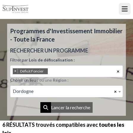
Ouvr
Programmes d'Investissement Immobilier
- Toute la France
RECHERCHER UN PROGRAMME
Filtrer par
Lois de défiscalisation :
×
×
Déficit Foncier
Choisir un lieu :
ou une
Région :
Dordogne
×
Lancer la recherche
6 RÉSULTATS
trouvés compatibles avec
toutes les