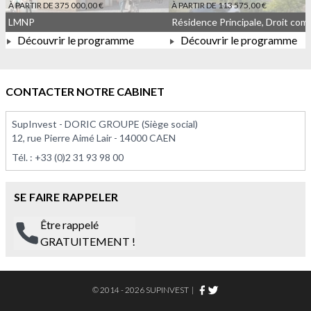
À PARTIR DE 375 000,00 €
À PARTIR DE 113 575,00 €
LMNP
Découvrir le programme
Découvrir le programme
À PARTIR DE 375 000,00 €
À PARTIR DE 113 575,00 
CONTACTER NOTRE CABINET
SupInvest - DORIC GROUPE (Siège social)
12, rue Pierre Aimé Lair - 14000 CAEN
Tél. :
+33 (0)2 31 93 98 00
SE FAIRE RAPPELER
Être rappelé
GRATUITEMENT !
© 2014 - 2026 SUPINVEST
|