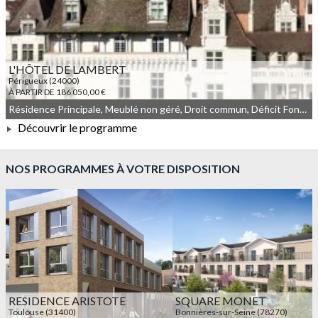
L'HÔTEL DE LAMBERT
Périgueux (24000)
À PARTIR DE 186 050,00 €
Résidence Principale, Meublé non géré, Droit commun, Déficit Foncier, Monument Historique
Découvrir le programme
À PARTIR DE 186 050,00 €
NOS PROGRAMMES À VOTRE DISPOSITION
RESIDENCE ARISTOTE
SQUARE MONET
Toulouse (31400)
Bonnières-sur-Seine (78270)