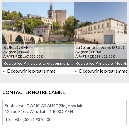
RUE DOREE
La Cour des Doms (SUD)
Avignon (84000)
Avignon (84140)
À PARTIR DE 167 000,00 €
À PARTIR DE 299 682,00 €
Résidence Principale, Droit commun, Meublé non géré
Découvrir le programme
Découvrir le programme
À PARTIR DE 167 000,00 €
À PARTIR DE 299 682,0
CONTACTER NOTRE CABINET
SupInvest - DORIC GROUPE (Siège social)
12, rue Pierre Aimé Lair - 14000 CAEN
Tél. :
+33 (0)2 31 93 98 00