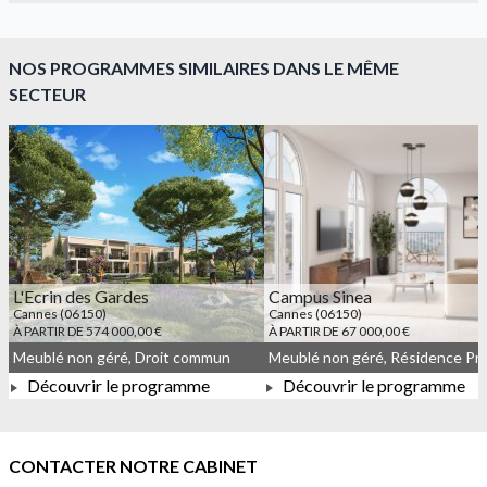
NOS PROGRAMMES SIMILAIRES DANS LE MÊME
SECTEUR
L'Ecrin des Gardes
Campus Sinea
Cannes (06150)
Cannes (06150)
À PARTIR DE 574 000,00 €
À PARTIR DE 67 000,00 €
Meublé non géré, Droit commun
Découvrir le programme
Découvrir le programme
À PARTIR DE 574 000,00 €
À PARTIR DE 67 000,00 €
CONTACTER NOTRE CABINET