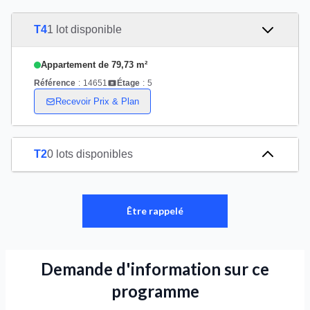
T4
1 lot disponible
Appartement de 79,73 m²
Référence
:
14651
Étage
:
5
Recevoir Prix & Plan
T2
0 lots disponibles
Être rappelé
Demande d'information sur ce
programme