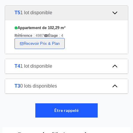
T5
1 lot disponible
Appartement de 102,29 m²
Référence
:
4987
Étage
:
4
Recevoir Prix & Plan
T4
1 lot disponible
T3
0 lots disponibles
Être rappelé