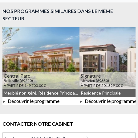
NOS PROGRAMMES SIMILAIRES DANS LE MÊME
SECTEUR
Central Parc
Signature
Belleville (69220)
Meyzieu (69330)
À PARTIR DE 149 700,00 €
À PARTIR DE 201 329,00 €
Meublé non géré, Résidence Principale, JEANBRUN, Droit commun
Résidence Principale
Découvrir le programme
Découvrir le programme
À PARTIR DE 149 700,00 €
À PARTIR DE 201 329,0
CONTACTER NOTRE CABINET