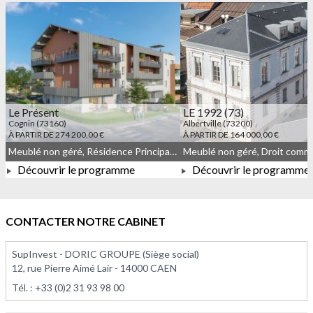
Le Présent
LE 1992 (73)
Cognin (73160)
Albertville (73200)
À PARTIR DE 274 200,00 €
À PARTIR DE 164 000,00 €
Meublé non géré, Résidence Principale, JEANBRUN, Droit commun
Meublé non géré, Droit com
Découvrir le programme
Découvrir le programme
À PARTIR DE 274 200,00 €
À PARTIR DE 164 000,0
CONTACTER NOTRE CABINET
SupInvest - DORIC GROUPE (Siège social)
12, rue Pierre Aimé Lair - 14000 CAEN
Tél. :
+33 (0)2 31 93 98 00