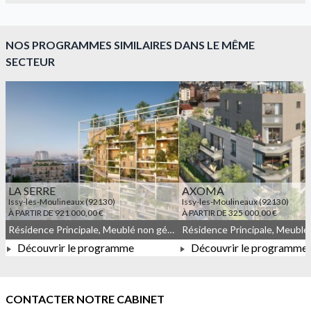
NOS PROGRAMMES SIMILAIRES DANS LE MÊME
SECTEUR
LA SERRE
AXOMA
Issy-les-Moulineaux (92130)
Issy-les-Moulineaux (92130)
À PARTIR DE 921 000,00 €
À PARTIR DE 325 000,00 €
Résidence Principale, Meublé non géré, Droit commun
Découvrir le programme
Découvrir le programme
À PARTIR DE 921 000,00 €
À PARTIR DE 325 000,0
CONTACTER NOTRE CABINET