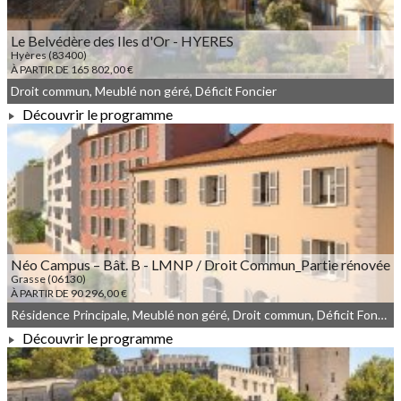
Le Belvédère des Iles d'Or - HYERES
Hyères (83400)
À PARTIR DE 165 802,00 €
Droit commun, Meublé non géré, Déficit Foncier
Découvrir le programme
À PARTIR DE 165 802,00 €
Néo Campus – Bât. B - LMNP / Droit Commun_Partie rénovée
Grasse (06130)
À PARTIR DE 90 296,00 €
Résidence Principale, Meublé non géré, Droit commun, Déficit Foncier
Découvrir le programme
À PARTIR DE 90 296,00 €