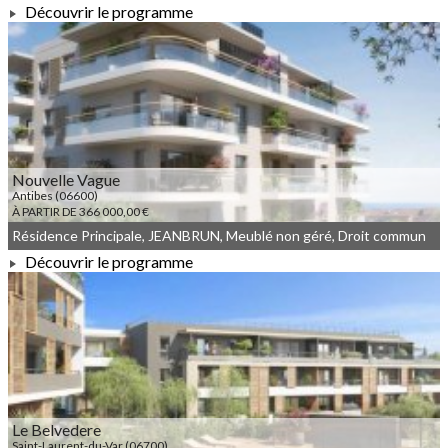
Découvrir le programme
À PARTIR DE 265 833,00 €
Nouvelle Vague
Antibes (06600)
À PARTIR DE 366 000,00 €
Résidence Principale, JEANBRUN, Meublé non géré, Droit commun
Découvrir le programme
À PARTIR DE 366 000,00 €
Le Belvedere
Saint-Laurent-du-Var (06700)