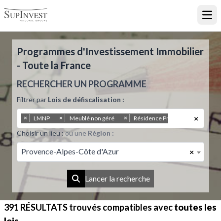
Ouvr
Programmes d'Investissement Immobilier
- Toute la France
RECHERCHER UN PROGRAMME
Filtrer par
Lois de défiscalisation :
×
×
×
×
LMNP
Meublé non géré
Résidence Principale
Choisir un lieu :
ou une
Région :
Provence-Alpes-Côte d'Azur
×
Lancer la recherche
391 RÉSULTATS
trouvés compatibles avec
toutes les