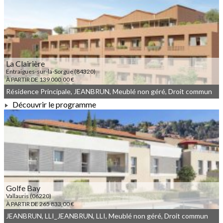
À PARTIR DE 186 208,00 €
La Clairière
Entraigues-sur-la-Sorgue (84320)
À PARTIR DE 139 000,00 €
Résidence Principale, JEANBRUN, Meublé non géré, Droit commun
Découvrir le programme
À PARTIR DE 139 000,00 €
Golfe Bay
Vallauris (06220)
À PARTIR DE 265 833,00 €
JEANBRUN, LLI_JEANBRUN, LLI, Meublé non géré, Droit commun