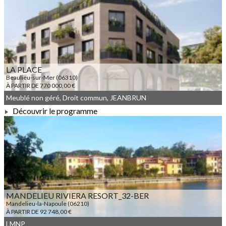
À PARTIR DE 133 696,00 €
LA PLACE
Beaulieu-sur-Mer (06310)
À PARTIR DE 770 000,00 €
Meublé non géré, Droit commun, JEANBRUN
Découvrir le programme
À PARTIR DE 770 000,00 €
MANDELIEU RIVIERA RESORT_32-BER
Mandelieu-la-Napoule (06210)
À PARTIR DE 92 748,00 €
LMNP