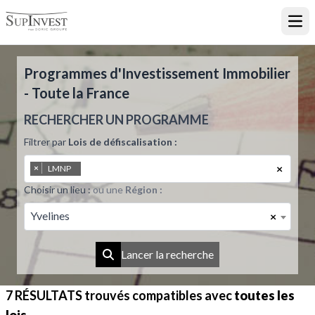
Ouvr
Programmes d'Investissement Immobilier
- Toute la France
RECHERCHER UN PROGRAMME
Filtrer par
Lois de défiscalisation :
×
×
LMNP
Choisir un lieu :
ou une
Région :
Yvelines
×
Lancer la recherche
7 RÉSULTATS
trouvés compatibles avec
toutes les