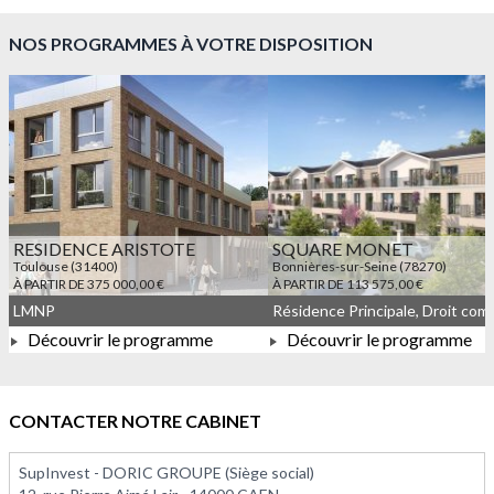
À PARTIR DE 109 400,00 €
NOS PROGRAMMES À VOTRE DISPOSITION
RESIDENCE ARISTOTE
SQUARE MONET
Toulouse (31400)
Bonnières-sur-Seine (78270)
À PARTIR DE 375 000,00 €
À PARTIR DE 113 575,00 €
LMNP
Découvrir le programme
Découvrir le programme
À PARTIR DE 375 000,00 €
À PARTIR DE 113 575,00 
CONTACTER NOTRE CABINET
SupInvest - DORIC GROUPE (Siège social)