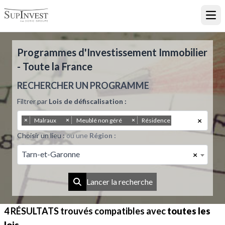
Ouvr
Programmes d'Investissement Immobilier
- Toute la France
RECHERCHER UN PROGRAMME
Filtrer par
Lois de défiscalisation :
×
×
×
×
Malraux
Meublé non géré
Résidence Principale
Choisir un lieu :
ou une
Région :
Tarn-et-Garonne
×
Lancer la recherche
4 RÉSULTATS
trouvés compatibles avec
toutes les