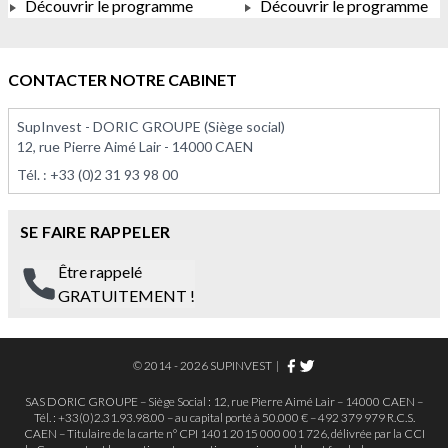
Découvrir le programme
Découvrir le programme
À PARTIR DE 375 000,00 €
À PARTIR DE 113 575,00 
CONTACTER NOTRE CABINET
SupInvest - DORIC GROUPE (Siège social)
12, rue Pierre Aimé Lair - 14000 CAEN
Tél. :
+33 (0)2 31 93 98 00
SE FAIRE RAPPELER
Être rappelé
GRATUITEMENT !
© 2014 - 2026 SUPINVEST
|
SAS DORIC GROUPE – Siège Social : 12, rue Pierre Aimé Lair – 14000 CAEN –
Tél. : +33(0)2.31.93.98.00 – au capital porté à 50.000 € – 492 379 979 R.C.S.
CAEN – Titulaire de la carte n° CPI 1401 2015 000 001 726, délivrée par la CCI