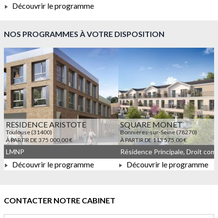
Découvrir le programme
À PARTIR DE 215 000,00 €
NOS PROGRAMMES À VOTRE DISPOSITION
RESIDENCE ARISTOTE
SQUARE MONET
Toulouse (31400)
Bonnières-sur-Seine (78270)
À PARTIR DE 375 000,00 €
À PARTIR DE 113 575,00 €
LMNP
Découvrir le programme
Découvrir le programme
À PARTIR DE 375 000,00 €
À PARTIR DE 113 575,00 
CONTACTER NOTRE CABINET