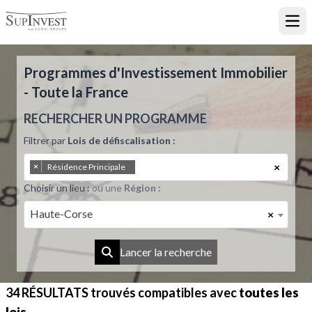
Ouvr
Programmes d'Investissement Immobilier
- Toute la France
RECHERCHER UN PROGRAMME
Filtrer par
Lois de défiscalisation :
×
×
Résidence Principale
Choisir un lieu :
ou une
Région :
Haute-Corse
×
Lancer la recherche
34 RÉSULTATS
trouvés compatibles avec
toutes les