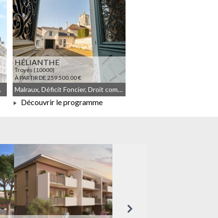
HÉLIANTHE
Troyes (10000)
À PARTIR DE 259 500,00 €
 Malraux
Malraux, Déficit Foncier, Droit commun, Meublé non géré, Denormandie
Découvrir le programme
À PARTIR DE 259 500,00 €
Suivant