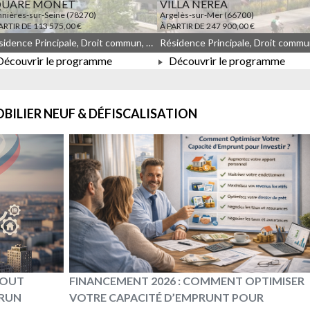
QUARE MONET
VILLA NEREA
nières-sur-Seine (78270)
Argelès-sur-Mer (66700)
ARTIR DE 113 575,00 €
À PARTIR DE 247 900,00 €
Résidence Principale, Droit commun, Meublé non géré, JEANBRUN, LLI, LLI_JEANBRUN
écouvrir le programme
Découvrir le programme
À PARTIR DE 113 575,00 €
À PARTIR DE 247 900,00 €
BILIER NEUF & DÉFISCALISATION
 TOUT
FINANCEMENT 2026 : COMMENT OPTIMISER
BRUN
VOTRE CAPACITÉ D’EMPRUNT POUR