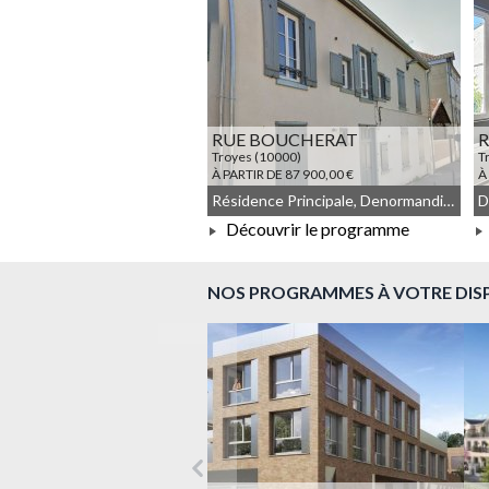
RUE BOUCHERAT
R
Troyes (10000)
T
À PARTIR DE 87 900,00 €
À
Résidence Principale, Denormandie, Meublé non géré, Droit commun, Déficit Foncier
Découvrir le programme
À PARTIR DE 87 900,00 €
NOS PROGRAMMES À VOTRE DIS
Précédent