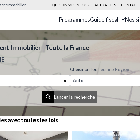
sement Immobilier
QUI SOMMES-NOUS ?
ACTUALITÉS
CONTACT
Programmes
Guide fiscal
Nos s
t Immobilier - Toute la France
ME
Choisir un lieu :
ou une
Région :
Aube
×
Lancer la recherche
les avec
toutes les lois