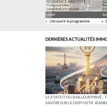
RESIDENCE ARISTOTE
S
Toulouse (31400)
Bon
À PARTIR DE 375 000,00 €
À P
LMNP
Découvrir le programme
D
À PARTIR DE 375 000,00 €
DERNIÈRES ACTUALITÉS
IMMO
LE STATUT DU BAILLEUR PRIVÉ :
SAVOIR SUR LE DISPOSITIF JEAN