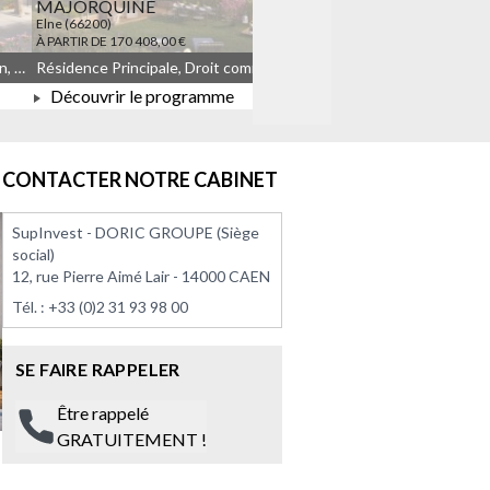
MAJORQUINE
LES TEMPORELLES Q
Elne (66200)
Quincy-sous-Sénart (91480)
À PARTIR DE 170 408,00 €
À PARTIR DE 164 908,00 €
Résidence Principale, Droit commun, Meublé non géré, JEANBRUN
Résidence Principale, Droit commun, Meublé non géré, JEANBRUN, LLI, LLI_JEANBRUN
Découvrir le programme
Découvrir le progra
À PARTIR DE 170 408,00 €
À PARTIR DE 164 908
CONTACTER NOTRE CABINET
SupInvest - DORIC GROUPE (Siège
social)
12, rue Pierre Aimé Lair - 14000 CAEN
Tél. :
+33 (0)2 31 93 98 00
SE FAIRE RAPPELER
Être rappelé
GRATUITEMENT !