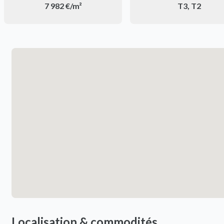
7 982 €/m²
T3, T2
Localisation & commodités