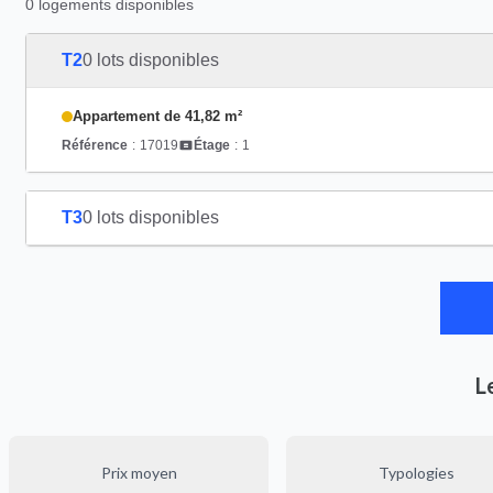
0 logements disponibles
T2
0 lots disponibles
Appartement de 41,82 m²
Référence
:
17019
Étage
:
1
T3
0 lots disponibles
L
Prix moyen
Typologies