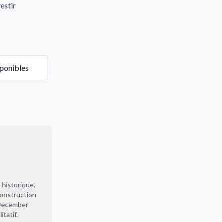
estir
sponibles
 historique,
onstruction
 December
tatif.