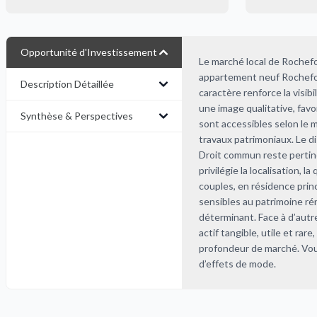
Opportunité d'Investissement
Le marché local de Rochefo
appartement neuf Rochefort
Description Détaillée
caractère renforce la visib
une image qualitative, favor
Synthèse & Perspectives
sont accessibles selon le 
travaux patrimoniaux. Le d
Droit commun reste pertinen
privilégie la localisation, l
couples, en résidence prin
sensibles au patrimoine ré
déterminant. Face à d’autr
actif tangible, utile et rar
profondeur de marché. Vous
d’effets de mode.