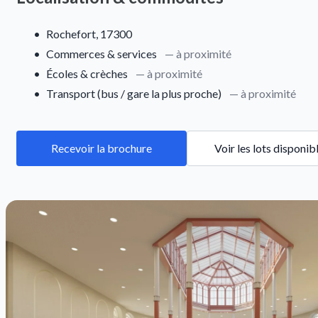
•
Rochefort, 17300
•
Commerces & services
— à proximité
•
Écoles & crèches
— à proximité
•
Transport (bus / gare la plus proche)
— à proximité
Recevoir la brochure
Voir les lots disponib