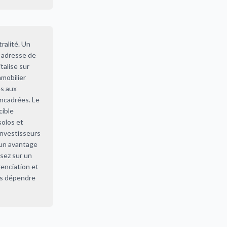
ralité. Un
e adresse de
talise sur
mmobilier
es aux
encadrées. Le
cible
solos et
investisseurs
 un avantage
isez sur un
renciation et
ans dépendre