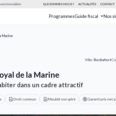
sement Immobilier
QUI SOMMES-NOUS ?
ACTUALITÉS
CONTACT
Programmes
Guide fiscal
Nos s
a Marine
Ville:
Rochefort
Co
oyal de la Marine
biter dans un cadre attractif
e
Droit commun
Meublé non géré
Garanti prix net 