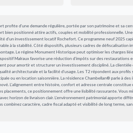
rt profite d’une demande régulière, portée par son patrimoine et sa cent
 bien positionné attire actifs, couples et mobilité professionnelle. Un
ilité d’un investissement locatif Rochefort. Ce programme neuf 2025 capi
able à la stabilité. Côté dispositifs, plusieurs cadres de défiscalisation i
montage. Le régime Monument Historique peut optimiser les charges lié
ispositif Malraux favorise une réduction d’impôts sur des restaurations 
t pour amortir et structurer un investissement discipliné. La clientèle 
a qualité architecturale et la facilité d’usage. Les T2 répondent aux profils 
cipale ou en location saisonnière. La résidence Chambellan® parle à des 
nové. L’alignement entre histoire, confort et adresse centrale constitue
es placements, ce positionnement offre une lisibilité rassurante. Vous m
e, avec horizon de livraison clair. L’environnement patrimonial apporte diffé
 combinez caractère, cadre fiscal adapté et visibilité de long terme, s