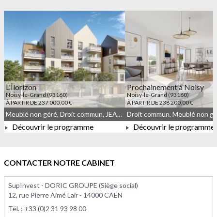
L'Îlorizon
Prochainement à Noisy
Noisy-le-Grand (93160)
Noisy-le-Grand (93160)
À PARTIR DE 237 000,00 €
À PARTIR DE 238 200,00 €
Meublé non géré, Droit commun, JEANBRUN
Découvrir le programme
Découvrir le programme
À PARTIR DE 237 000,00 €
À PARTIR DE 238 200,0
CONTACTER NOTRE CABINET
SupInvest - DORIC GROUPE (Siège social)
12, rue Pierre Aimé Lair - 14000 CAEN
Tél. :
+33 (0)2 31 93 98 00