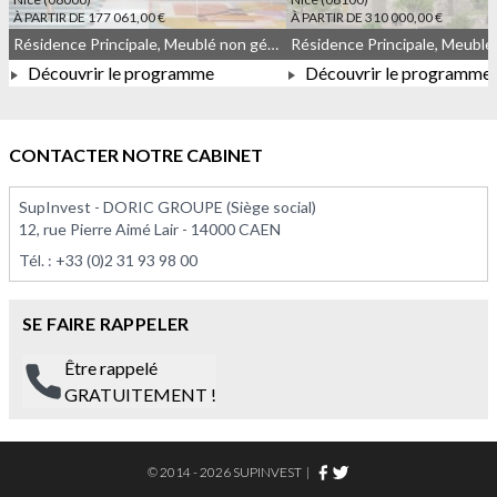
À PARTIR DE 177 061,00 €
À PARTIR DE 310 000,00 €
Résidence Principale, Meublé non géré, Droit commun
Découvrir le programme
Découvrir le programme
À PARTIR DE 177 061,00 €
À PARTIR DE 310 000,0
CONTACTER NOTRE CABINET
SupInvest - DORIC GROUPE (Siège social)
12, rue Pierre Aimé Lair - 14000 CAEN
Tél. :
+33 (0)2 31 93 98 00
SE FAIRE RAPPELER
Être rappelé
GRATUITEMENT !
© 2014 - 2026 SUPINVEST
|