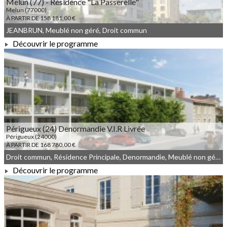
Melun (77) - Résidence "La Passerelle"
Melun (77000)
À PARTIR DE 158 181,00 €
JEANBRUN, Meublé non géré, Droit commun
Découvrir le programme
À PARTIR DE 158 181,00 €
Périgueux (24) Denormandie V.I.R Livrée
Périgueux (24000)
À PARTIR DE 168 780,00 €
Droit commun, Résidence Principale, Denormandie, Meublé non géré
Découvrir le programme
À PARTIR DE 168 780,00 €