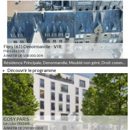
À PARTIR DE 154 000,00 €
Flers (61) Denormandie - VIR
Flers (61100)
À PARTIR DE 108 000,00 €
Résidence Principale, Denormandie, Meublé non géré, Droit commun
Découvrir le programme
À PARTIR DE 108 000,00 €
COSY PARIS
Les Lilas (93260)
À PARTIR DE 290 000,00 €