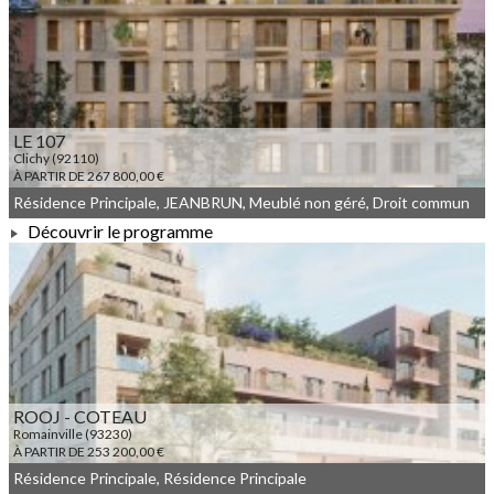
À PARTIR DE 226 000,00 €
LE 107
Clichy (92110)
À PARTIR DE 267 800,00 €
Résidence Principale, JEANBRUN, Meublé non géré, Droit commun
Découvrir le programme
À PARTIR DE 267 800,00 €
ROOJ - COTEAU
Romainville (93230)
À PARTIR DE 253 200,00 €
Résidence Principale, Résidence Principale