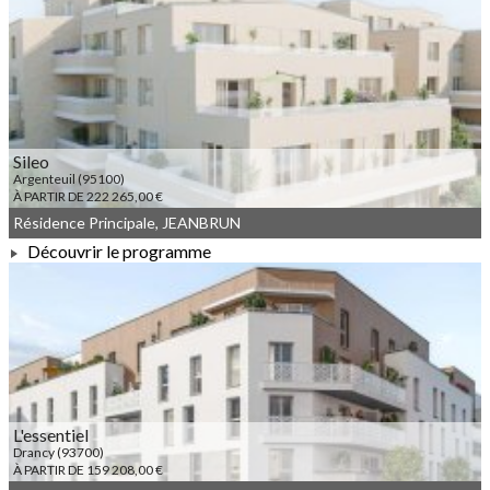
À PARTIR DE 386 000,00 €
Sileo
Argenteuil (95100)
À PARTIR DE 222 265,00 €
Résidence Principale, JEANBRUN
Découvrir le programme
À PARTIR DE 222 265,00 €
L'essentiel
Drancy (93700)
À PARTIR DE 159 208,00 €