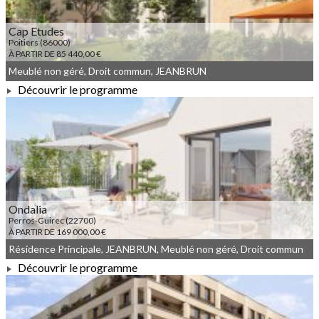
Cap Etudes
Poitiers (86000)
À PARTIR DE 85 440,00 €
Meublé non géré, Droit commun, JEANBRUN
Découvrir le programme
À PARTIR DE 85 440,00 €
Ondalia
Perros-Guirec (22700)
À PARTIR DE 169 000,00 €
Résidence Principale, JEANBRUN, Meublé non géré, Droit commun
Découvrir le programme
À PARTIR DE 169 000,00 €