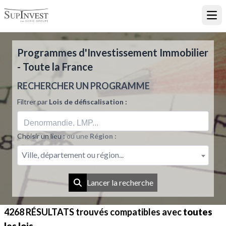
Ouvr
Programmes d'Investissement Immobilier
- Toute la France
RECHERCHER UN PROGRAMME
Filtrer par
Lois de défiscalisation :
Choisir un lieu :
ou une
Région :
Ville, département ou région...
Lancer la recherche
4268 RÉSULTATS
trouvés compatibles avec
toutes