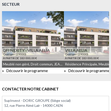
SECTEUR
GFI NEXITY - VILLA AELIA
VILLA AELIA
Quimper (29000)
Quimper (29000)
À PARTIR DE 183 000,00 €
À PARTIR DE 183 000,00 €
Meublé non géré, Droit commun, JEANBRUN
Découvrir le programme
Découvrir le programme
À PARTIR DE 183 000,00 €
À PARTIR DE 183 000,0
CONTACTER NOTRE CABINET
SupInvest - DORIC GROUPE (Siège social)
12, rue Pierre Aimé Lair - 14000 CAEN