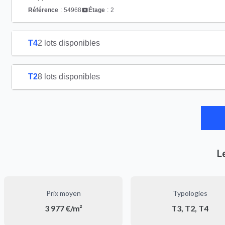
Référence
:
54968
Étage
:
2
T4
2 lots disponibles
T2
8 lots disponibles
L
Prix moyen
Typologies
3 977 €/m²
T3, T2, T4