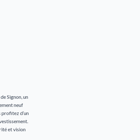
 de Signon, un
tement neuf
s profitez d’un
vestissement.
ité et vision