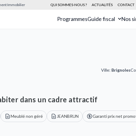
sement Immobilier
QUI SOMMES-NOUS ?
ACTUALITÉS
CONTACT
Programmes
Guide fiscal
Nos s
Ville:
Brignoles
Co
biter dans un cadre attractif
Meublé non géré
JEANBRUN
Garanti prix net promo