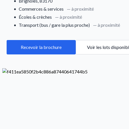
•
Brignoles, 83170
•
Commerces & services
— à proximité
•
Écoles & crèches
— à proximité
•
Transport (bus / gare la plus proche)
— à proximité
Recevoir la brochure
Voir les lots disponib