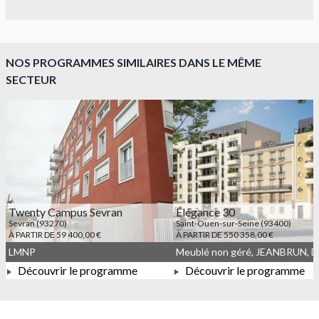
NOS PROGRAMMES SIMILAIRES DANS LE MÊME
SECTEUR
Twenty Campus Sevran
Élégance 30
Sevran (93270)
Saint-Ouen-sur-Seine (93400)
À PARTIR DE 59 400,00 €
À PARTIR DE 550 358,00 €
LMNP
Découvrir le programme
Découvrir le programme
À PARTIR DE 550 358,00 
À PARTIR DE 59 400,00 €