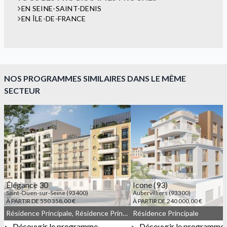
EN SEINE-SAINT-DENIS
EN ÎLE-DE-FRANCE
NOS PROGRAMMES SIMILAIRES DANS LE MÊME
SECTEUR
Élégance 30
Icone (93)
Saint-Ouen-sur-Seine (93400)
Aubervilliers (93300)
À PARTIR DE 550 358,00 €
À PARTIR DE 240 000,00 €
Résidence Principale, Résidence Principale, Droit commun, Meublé non géré
Résidence Principale
Découvrir le programme
Découvrir le programme