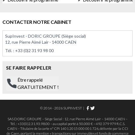
À PARTIR DE 550 358,00 €
À PARTIR DE 240 000,0
CONTACTER NOTRE CABINET
SupInvest - DORIC GROUPE (Siège social)
12, rue Pierre Aimé Lair - 14000 CAEN
Tél. :
+33 (0)2 31 93 98 00
SE FAIRE RAPPELER
Être rappelé
GRATUITEMENT !
© 2014 - 2026 SUPINVEST
|
SAS DORIC GROUPE – Siège Social : 12, rue Pierre Aimé Lair – 14000 CAEN –
Tél. : +33(0)2.31.93.98.00 – au capital porté à 50.000 € – 492 379 979 R.C.S.
CAEN – Titulaire de la carte n° CPI 1401 2015 000 001 726, délivrée par la CCI
de Caen, portant la mention « transactions sur immeubles et fonds de commerce