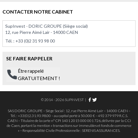
À PARTIR DE 375 000,00 €
À PARTIR DE 113 575,00 
CONTACTER NOTRE CABINET
SupInvest - DORIC GROUPE (Siège social)
12, rue Pierre Aimé Lair - 14000 CAEN
Tél. :
+33 (0)2 31 93 98 00
SE FAIRE RAPPELER
Être rappelé
GRATUITEMENT !
© 2014 - 2026 SUPINVEST
|
SAS DORIC GROUPE – Siège Social : 12, rue Pierre Aimé Lair – 14000 CAEN –
Tél. : +33(0)2.31.93.98.00 – au capital porté à 50.000 € – 492 379 979 R.C.S.
CAEN – Titulaire de la carte n° CPI 1401 2015 000 001 726, délivrée par la CCI
de Caen, portant la mention « transactions sur immeubles et fonds de commerce
» – Responsabilité Civile Professionnelle : SERENIS ASSURANCES.