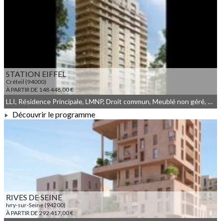
À PARTIR DE 180 853,00 €
STATION EIFFEL
Créteil (94000)
À PARTIR DE 148 448,00 €
LLI, Résidence Principale, LMNP, Droit commun, Meublé non géré, JEANBRUN, LLI_JEANBRUN
Découvrir le programme
À PARTIR DE 148 448,00 €
RIVES DE SEINE
Ivry-sur-Seine (94200)
À PARTIR DE 292 417,00 €