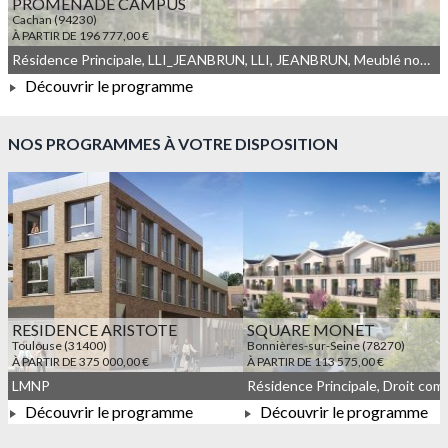
PROMENADE CAMPUS
Cachan (94230)
À PARTIR DE 196 777,00 €
Résidence Principale, LLI_JEANBRUN, LLI, JEANBRUN, Meublé non géré, Droit commun
Découvrir le programme
À PARTIR DE 196 777,00 €
NOS PROGRAMMES À VOTRE DISPOSITION
RESIDENCE ARISTOTE
SQUARE MONET
Toulouse (31400)
Bonnières-sur-Seine (78270)
À PARTIR DE 375 000,00 €
À PARTIR DE 113 575,00 €
LMNP
Découvrir le programme
Découvrir le programme