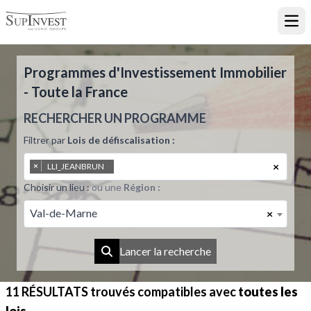
Ouvr
Programmes d'Investissement Immobilier
- Toute la France
RECHERCHER UN PROGRAMME
Filtrer par
Lois de défiscalisation :
×
×
LLI_JEANBRUN
Choisir un lieu :
ou une
Région :
Val-de-Marne
×
Lancer la recherche
11 RÉSULTATS
trouvés compatibles avec
toutes les