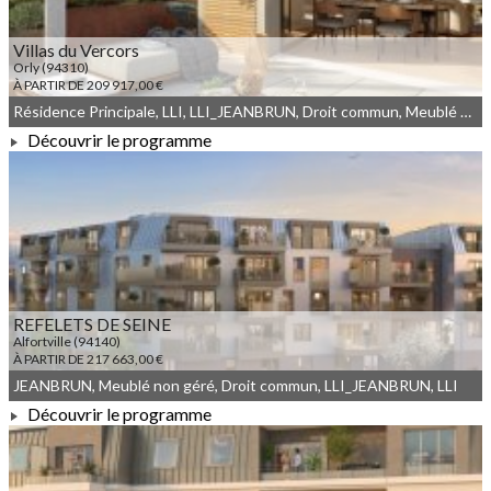
Villas du Vercors
Orly (94310)
À PARTIR DE 209 917,00 €
Résidence Principale, LLI, LLI_JEANBRUN, Droit commun, Meublé non géré, JEANBRUN
Découvrir le programme
À PARTIR DE 209 917,00 €
REFELETS DE SEINE
Alfortville (94140)
À PARTIR DE 217 663,00 €
JEANBRUN, Meublé non géré, Droit commun, LLI_JEANBRUN, LLI
Découvrir le programme
À PARTIR DE 217 663,00 €