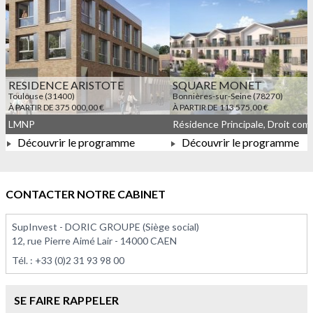
RESIDENCE ARISTOTE
SQUARE MONET
Toulouse (31400)
Bonnières-sur-Seine (78270)
À PARTIR DE 375 000,00 €
À PARTIR DE 113 575,00 €
LMNP
Découvrir le programme
Découvrir le programme
À PARTIR DE 375 000,00 €
À PARTIR DE 113 575,00 
CONTACTER NOTRE CABINET
SupInvest - DORIC GROUPE (Siège social)
12, rue Pierre Aimé Lair - 14000 CAEN
Tél. :
+33 (0)2 31 93 98 00
SE FAIRE RAPPELER