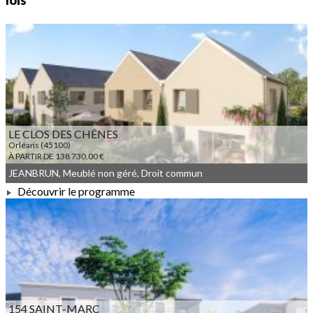
lois
LE CLOS DES CHÊNES
Orléans (45100)
À PARTIR DE 138 730,00 €
JEANBRUN, Meublé non géré, Droit commun
Découvrir le programme
À PARTIR DE 138 730,00 €
154 SAINT-MARC