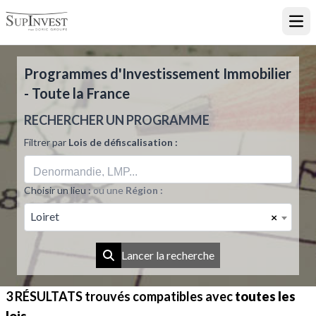
Ouvr
Programmes d'Investissement Immobilier
- Toute la France
RECHERCHER UN PROGRAMME
Filtrer par
Lois de défiscalisation :
Choisir un lieu :
ou une
Région :
Loiret
×
Lancer la recherche
3 RÉSULTATS
trouvés compatibles avec
toutes les