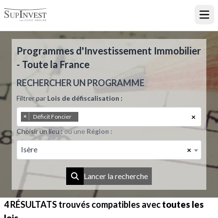
Ouvr
Programmes d'Investissement Immobilier
- Toute la France
RECHERCHER UN PROGRAMME
Filtrer par
Lois de défiscalisation :
×
×
Déficit Foncier
Choisir un lieu :
ou une
Région :
Isère
×
Lancer la recherche
4 RÉSULTATS
trouvés compatibles avec
toutes les