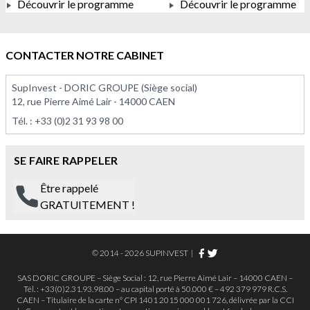
Découvrir le programme
Découvrir le programme
À PARTIR DE 375 000,00 €
À PARTIR DE 113 575,00 
CONTACTER NOTRE CABINET
SupInvest - DORIC GROUPE (Siège social)
12, rue Pierre Aimé Lair - 14000 CAEN
Tél. :
+33 (0)2 31 93 98 00
SE FAIRE RAPPELER
Être rappelé
GRATUITEMENT !
© 2014 - 2026 SUPINVEST
|
SAS DORIC GROUPE – Siège Social : 12, rue Pierre Aimé Lair – 14000 CAEN –
Tél. : +33(0)2.31.93.98.00 – au capital porté à 50.000 € – 492 379 979 R.C.S.
CAEN – Titulaire de la carte n° CPI 1401 2015 000 001 726, délivrée par la CCI