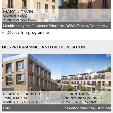
MAISON GAVIN
Grenoble (38000)
À PARTIR DE 410 730,00 €
Meublé non géré, Résidence Principale, Déficit Foncier, Droit commun
Découvrir le programme
À PARTIR DE 410 730,00 €
NOS PROGRAMMES À VOTRE DISPOSITION
RESIDENCE ARISTOTE
SQUARE MONET
Toulouse (31400)
Bonnières-sur-Seine (78270)
À PARTIR DE 375 000,00 €
À PARTIR DE 113 575,00 €
LMNP