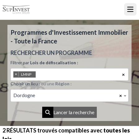
Ouvr
Programmes d'Investissement Immobilier
- Toute la France
RECHERCHER UN PROGRAMME
Filtrer par
Lois de défiscalisation :
×
×
LMNP
Choisir un lieu :
ou une
Région :
Dordogne
×
Lancer la recherche
2 RÉSULTATS
trouvés compatibles avec
toutes les