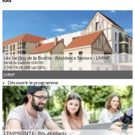
lois
Les Jardins de la Boétie - Résidence Seniors - LMNP
Sarlat-la-Canéda (24200)
À PARTIR DE 188 160,00 €
LMNP
Découvrir le programme
À PARTIR DE 188 160,00 €
L'EMPREINTE - Rés. étudiants