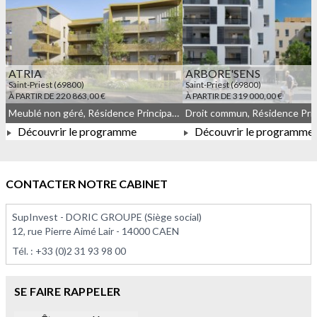
ATRIA
ARBORE'SENS
Saint-Priest (69800)
Saint-Priest (69800)
À PARTIR DE 220 863,00 €
À PARTIR DE 319 000,00 €
Meublé non géré, Résidence Principale, Droit commun
Découvrir le programme
Découvrir le programme
À PARTIR DE 220 863,00 €
À PARTIR DE 319 000,0
CONTACTER NOTRE CABINET
SupInvest - DORIC GROUPE (Siège social)
12, rue Pierre Aimé Lair - 14000 CAEN
Tél. :
+33 (0)2 31 93 98 00
SE FAIRE RAPPELER