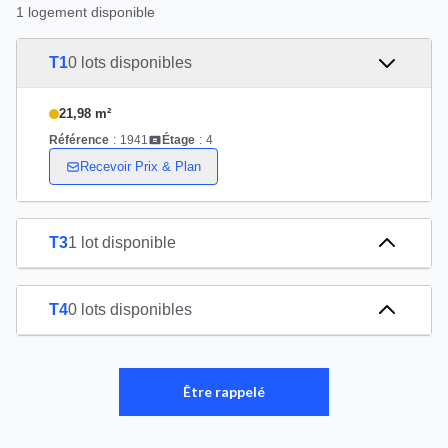
1 logement disponible
T1
0 lots disponibles
21,98 m²
Référence
:
1941
Étage
:
4
Recevoir Prix & Plan
T3
1 lot disponible
T4
0 lots disponibles
Être rappelé