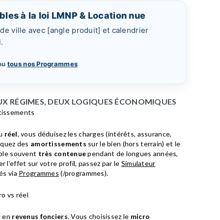
bles à la loi LMNP & Location nue
 ville avec [angle produit] et calendrier
.
ou
tous nos Programmes
DEUX RÉGIMES, DEUX LOGIQUES ÉCONOMIQUES
rtissements
Au
réel
, vous déduisez les charges (intérêts, assurance,
tiquez des
amortissements
sur le bien (hors terrain) et le
able souvent
très contenue
pendant de longues années,
 l’effet sur votre profil, passez par le
Simulateur
és via
Programmes
(/programmes).
ro vs réel
s en
revenus fonciers
. Vous choisissez le
micro