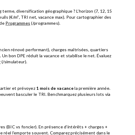
 terme, diversification géographique ? L’horizon (7, 12, 15
seuils (€/m², TRI net, vacance max). Pour cartographier des
 de
Programmes
(/programmes).
cien rénové performant), charges maîtrisées, quartiers
. Un bon DPE réduit la vacance et stabilise le net. Évaluez
r
(/simulateur).
uartier et prévoyez
1 mois de vacance
la première année.
peuvent basculer le TRI. Benchmarquez plusieurs lots via
es (BIC vs foncier). En présence d’intérêts + charges +
e réel l’emporte souvent. Comparez précisément dans le