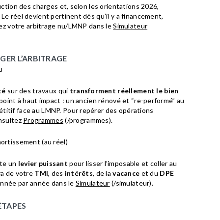
ction des charges et, selon les orientations 2026,
. Le réel devient pertinent dès qu’il y a financement,
brez votre arbitrage nu/LMNP dans le
Simulateur
NGER L’ARBITRAGE
u
té
sur des travaux qui
transforment réellement le bien
 point à haut impact : un ancien rénové et “re-performé” au
titif face au LMNP. Pour repérer des opérations
onsultez
Programmes
(/programmes).
ortissement (au réel)
ste un
levier puissant
pour lisser l’imposable et coller au
ra de votre
TMI
, des
intérêts
, de la
vacance
et du
DPE
 année par année dans le
Simulateur
(/simulateur).
ÉTAPES