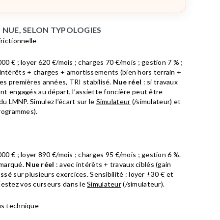
VS NUE, SELON TYPOLOGIES
rictionnelle
000 € ; loyer 620 €/mois ; charges 70 €/mois ; gestion 7 % ;
intérêts + charges + amortissements (bien hors terrain +
les premières années, TRI stabilisé.
Nue réel
: si travaux
ont engagés au départ, l’assiette foncière peut être
du LMNP. Simulez l’écart sur le
Simulateur
(/simulateur) et
rogrammes).
000 € ; loyer 890 €/mois ; charges 95 €/mois ; gestion 6 %.
 marqué.
Nue réel
: avec intérêts + travaux ciblés (gain
issé
sur plusieurs exercices. Sensibilité : loyer ±30 € et
Testez vos curseurs dans le
Simulateur
(/simulateur).
us technique