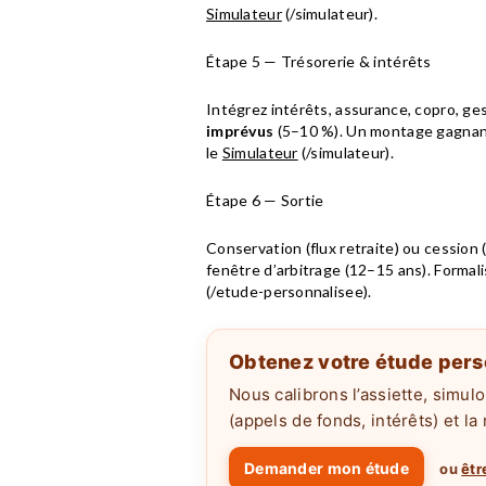
Simulateur
(/simulateur).
Étape 5 — Trésorerie & intérêts
Intégrez intérêts, assurance, copro, ge
imprévus
(5–10 %). Un montage gagnant 
le
Simulateur
(/simulateur).
Étape 6 — Sortie
Conservation (flux retraite) ou cession (c
fenêtre d’arbitrage (12–15 ans). Formali
(/etude-personnalisee).
Obtenez votre étude pers
Nous calibrons l’assiette, simulo
(appels de fonds, intérêts) et la
Demander mon étude
ou
êtr