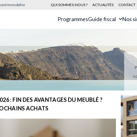
sement Immobilier
QUI SOMMES-NOUS ?
ACTUALITÉS
CONTACT
Programmes
Guide fiscal
Nos s
P
co
26 : FIN DES AVANTAGES DU MEUBLÉ ?
ROCHAINS ACHATS