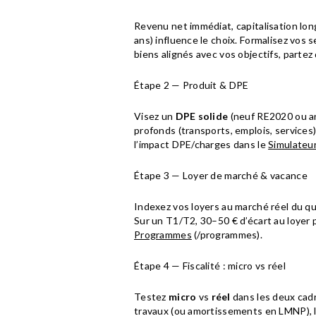
Revenu net immédiat, capitalisation long
ans) influence le choix. Formalisez vos 
biens alignés avec vos objectifs, partez
Étape 2 — Produit & DPE
Visez un
DPE solide
(neuf RE2020 ou an
profonds (transports, emplois, services)
l’impact DPE/charges dans le
Simulateu
Étape 3 — Loyer de marché & vacance
Indexez vos loyers au marché réel du q
Sur un T1/T2, 30–50 € d’écart au loyer 
Programmes
(/programmes).
Étape 4 — Fiscalité : micro vs réel
Testez
micro
vs
réel
dans les deux cadr
travaux (ou amortissements en LMNP), l