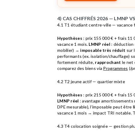
4) CAS CHIFFRÉS 2026 — LMNP 
4.1 T1 étudiant centre-ville — vacance f
Hypothèses
: prix 155 000 € + frais 11 
vacance 1 mois.
LMNP réel
: déduction 
mobilier) →
imposable très réduit
sur 
performants (ex. isolation/chauffage) s
fortement réduite,
rapprochant
le net 
comparez des biens via
Programmes
(/p
4.2 T2 jeune actif — quartier mixte
Hypothèses
: prix 215 000 € + frais 15 
LMNP réel
: avantage amortissements
DPE mesurable), l’imposable peut être
l
vacance 1 mois → impact TRI notable. 
4.3 T4 colocation soignée — gestion pl