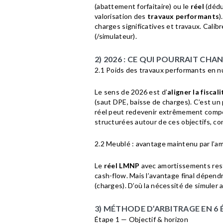
(abattement forfaitaire) ou le
réel
(dédu
valorisation des
travaux performants
)
charges significatives et travaux. Cali
(/simulateur).
2) 2026 : CE QUI POURRAIT CHA
2.1 Poids des travaux performants en n
Le sens de 2026 est d’
aligner la fiscali
(saut DPE, baisse de charges). C’est un
réel peut redevenir extrêmement compé
structurées autour de ces objectifs, c
2.2 Meublé : avantage maintenu par l’am
Le
réel LMNP
avec amortissements re
cash-flow. Mais l’avantage final dépend
(charges). D’où la nécessité de simuler
3) MÉTHODE D’ARBITRAGE EN 6 
Étape 1 — Objectif & horizon