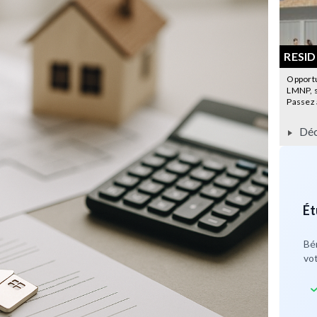
RESI
Opportu
LMNP, st
Passez à
Déc
Ét
Bé
vot