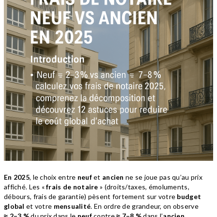
En 2025
, le choix entre
neuf
et
ancien
ne se joue pas qu’au prix
affiché. Les «
frais de notaire
» (droits/taxes, émoluments,
débours, frais de garantie) pèsent fortement sur votre
budget
global
et votre
mensualité
. En ordre de grandeur, on observe
≈ 2–3 %
du prix dans le
neuf
contre
≈ 7–8 %
dans l’
ancien
.