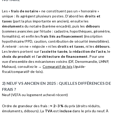
Les «
frais de notaire
» ne constituent pas un « honoraire »
unique : ils agrègent plusieurs postes. D’abord les
droits et
taxes
(part la plus importante en ancien), ensuite les
émoluments
du notaire (barème encadré), puis les
débours
(sommes avancées par l’étude : cadastre, hypothèques, géomètre,
formalités), et enfin les
frais liés au financement
(inscription
hypothécaire/PPD, caution, contribution de sécurité immobilière).
À retenir : on ne « négocie » ni les
droits et taxes
, ni les
débours
.
Les leviers portent sur l’
assiette taxée
, la
rédaction de l’acte
, le
choix du produit
et l’
architecture de financement
. Pour une
vue d’ensemble des mécanismes voisins (DF, Denormandie, LMNP,
Malraux), consultez le →
Comparatif de lois
(/guide-
fiscal/comparatif-de-lois).
2) NEUF VS ANCIEN EN 2025 : QUELLES DIFFÉRENCES DE
FRAIS ?
Neuf (VEFA ou logement achevé récent)
Ordre de grandeur des frais :
≈ 2–3 %
du prix (droits réduits,
émoluments, débours). La
TVA
est
incluse
dans le prix du neuf. À