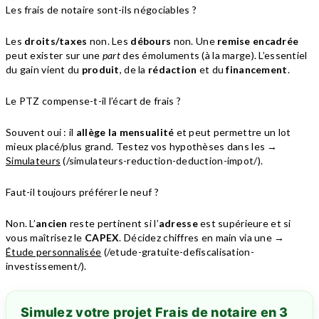
Les frais de notaire sont-ils négociables ?
Les
droits/taxes
non. Les
débours
non. Une
remise encadrée
peut exister sur une
part
des émoluments (à la marge). L’essentiel
du gain vient du
produit
, de la
rédaction
et du
financement
.
Le PTZ compense-t-il l’écart de frais ?
Souvent oui : il
allège la mensualité
et peut permettre un lot
mieux placé/plus grand. Testez vos hypothèses dans les →
Simulateurs
(/simulateurs-reduction-deduction-impot/).
Faut-il toujours préférer le neuf ?
Non. L’
ancien
reste pertinent si l’
adresse
est supérieure et si
vous maîtrisez le
CAPEX
. Décidez chiffres en main via une →
Étude personnalisée
(/etude-gratuite-defiscalisation-
investissement/).
Simulez votre projet Frais de notaire en 3