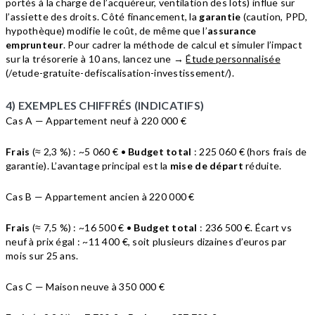
portés à la charge de l’acquéreur, ventilation des lots) influe sur
l’assiette des droits. Côté financement, la
garantie
(caution, PPD,
hypothèque) modifie le coût, de même que l’
assurance
emprunteur
. Pour cadrer la méthode de calcul et simuler l’impact
sur la trésorerie à 10 ans, lancez une →
Étude personnalisée
(/etude-gratuite-defiscalisation-investissement/).
4) EXEMPLES CHIFFRÉS (INDICATIFS)
Cas A — Appartement neuf à 220 000 €
Frais
(≈ 2,3 %) : ~5 060 € •
Budget total
: 225 060 € (hors frais de
garantie). L’avantage principal est la
mise de départ
réduite.
Cas B — Appartement ancien à 220 000 €
Frais
(≈ 7,5 %) : ~16 500 € •
Budget total
: 236 500 €. Écart vs
neuf à prix égal : ~11 400 €, soit plusieurs dizaines d’euros par
mois sur 25 ans.
Cas C — Maison neuve à 350 000 €