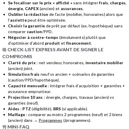
Se focaliser sur le prix « affiché »
sans intégrer
frais
,
charges
,
énergie
,
CAPEX
(ancien) et
assurances
.
Oublier la rédaction
de l’acte (mobilier, honoraires) alors que
l’
assiette
peut être optimisée.
Choisir la garantie
de prêt par défaut (ex. hypothèque) sans
comparer
caution
/PPD.
Négocier à contre-temps
(émoluments) plutôt que
d’optimiser d’abord
produit
et
financement
.
8) CHECK-LIST EXPRESS AVANT DE SIGNER LE
COMPROMIS
Clarté du prix
: net vendeur, honoraires,
inventaire mobilier
(ancien) joint.
Simulation frais
neuf vs ancien + scénarios de garanties
(caution/PPD/hypothèque).
Capacité mensuelle
: intégrer frais d’acquisition + garanties +
assurance emprunteur.
Projection 10 ans
: énergie, charges, travaux (ancien) vs
garanties (neuf).
Aides
:
PTZ
(éligibilité),
BRS
(si applicable).
Maillage
: comparer au moins 2 programmes (neuf) et 2 biens
(ancien) dans →
Programmes
(/programmes).
9) MINI-FAQ