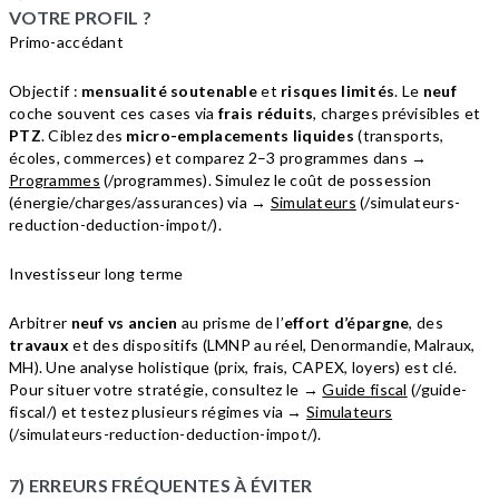
VOTRE PROFIL ?
Primo-accédant
Objectif :
mensualité soutenable
et
risques limités
. Le
neuf
coche souvent ces cases via
frais réduits
, charges prévisibles et
PTZ
. Ciblez des
micro-emplacements liquides
(transports,
écoles, commerces) et comparez 2–3 programmes dans →
Programmes
(/programmes). Simulez le coût de possession
(énergie/charges/assurances) via →
Simulateurs
(/simulateurs-
reduction-deduction-impot/).
Investisseur long terme
Arbitrer
neuf vs ancien
au prisme de l’
effort d’épargne
, des
travaux
et des dispositifs (LMNP au réel, Denormandie, Malraux,
MH). Une analyse holistique (prix, frais, CAPEX, loyers) est clé.
Pour situer votre stratégie, consultez le →
Guide fiscal
(/guide-
fiscal/) et testez plusieurs régimes via →
Simulateurs
(/simulateurs-reduction-deduction-impot/).
7) ERREURS FRÉQUENTES À ÉVITER