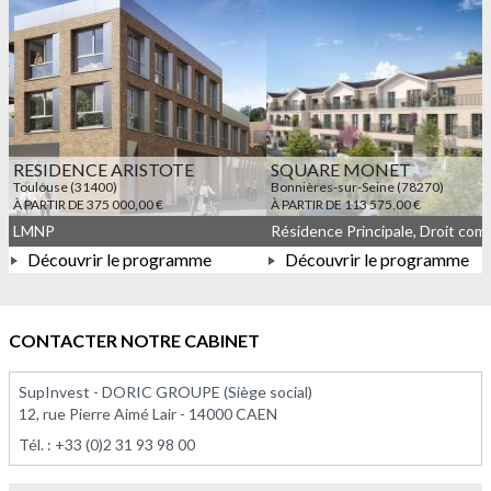
RESIDENCE ARISTOTE
SQUARE MONET
Toulouse (31400)
Bonnières-sur-Seine (78270)
À PARTIR DE 375 000,00 €
À PARTIR DE 113 575,00 €
LMNP
Découvrir le programme
Découvrir le programme
À PARTIR DE 375 000,00 €
À PARTIR DE 113 575,00 
CONTACTER NOTRE CABINET
SupInvest - DORIC GROUPE (Siège social)
12, rue Pierre Aimé Lair - 14000 CAEN
Tél. :
+33 (0)2 31 93 98 00