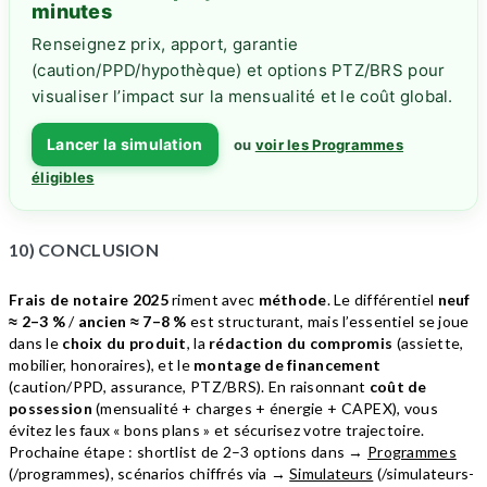
minutes
Renseignez prix, apport, garantie
(caution/PPD/hypothèque) et options PTZ/BRS pour
visualiser l’impact sur la mensualité et le coût global.
Lancer la simulation
ou
voir les Programmes
éligibles
10) CONCLUSION
Frais de notaire 2025
riment avec
méthode
. Le différentiel
neuf
≈ 2–3 %
/
ancien ≈ 7–8 %
est structurant, mais l’essentiel se joue
dans le
choix du produit
, la
rédaction du compromis
(assiette,
mobilier, honoraires), et le
montage de financement
(caution/PPD, assurance, PTZ/BRS). En raisonnant
coût de
possession
(mensualité + charges + énergie + CAPEX), vous
évitez les faux « bons plans » et sécurisez votre trajectoire.
Prochaine étape : shortlist de 2–3 options dans →
Programmes
(/programmes), scénarios chiffrés via →
Simulateurs
(/simulateurs-