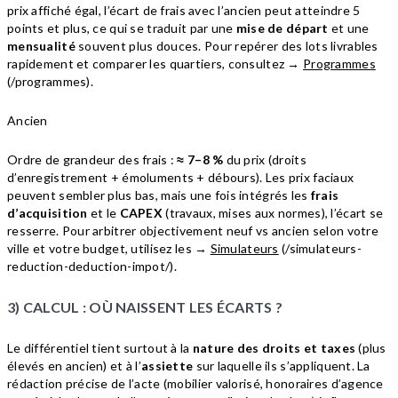
prix affiché égal, l’écart de frais avec l’ancien peut atteindre 5
points et plus, ce qui se traduit par une
mise de départ
et une
mensualité
souvent plus douces. Pour repérer des lots livrables
rapidement et comparer les quartiers, consultez →
Programmes
(/programmes).
Ancien
Ordre de grandeur des frais :
≈ 7–8 %
du prix (droits
d’enregistrement + émoluments + débours). Les prix faciaux
peuvent sembler plus bas, mais une fois intégrés les
frais
d’acquisition
et le
CAPEX
(travaux, mises aux normes), l’écart se
resserre. Pour arbitrer objectivement neuf vs ancien selon votre
ville et votre budget, utilisez les →
Simulateurs
(/simulateurs-
reduction-deduction-impot/).
3) CALCUL : OÙ NAISSENT LES ÉCARTS ?
Le différentiel tient surtout à la
nature des droits et taxes
(plus
élevés en ancien) et à l’
assiette
sur laquelle ils s’appliquent. La
rédaction précise de l’acte (mobilier valorisé, honoraires d’agence