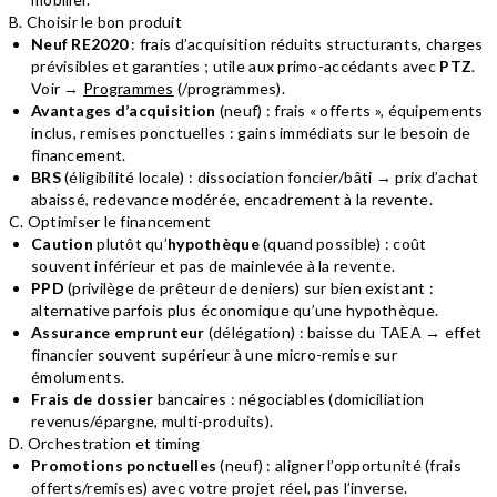
B. Choisir le bon produit
Neuf RE2020
: frais d’acquisition réduits structurants, charges
prévisibles et garanties ; utile aux primo-accédants avec
PTZ
.
Voir →
Programmes
(/programmes).
Avantages d’acquisition
(neuf) : frais « offerts », équipements
inclus, remises ponctuelles : gains immédiats sur le besoin de
financement.
BRS
(éligibilité locale) : dissociation foncier/bâti → prix d’achat
abaissé, redevance modérée, encadrement à la revente.
C. Optimiser le financement
Caution
plutôt qu’
hypothèque
(quand possible) : coût
souvent inférieur et pas de mainlevée à la revente.
PPD
(privilège de prêteur de deniers) sur bien existant :
alternative parfois plus économique qu’une hypothèque.
Assurance emprunteur
(délégation) : baisse du TAEA → effet
financier souvent supérieur à une micro-remise sur
émoluments.
Frais de dossier
bancaires : négociables (domiciliation
revenus/épargne, multi-produits).
D. Orchestration et timing
Promotions ponctuelles
(neuf) : aligner l’opportunité (frais
offerts/remises) avec votre projet réel, pas l’inverse.