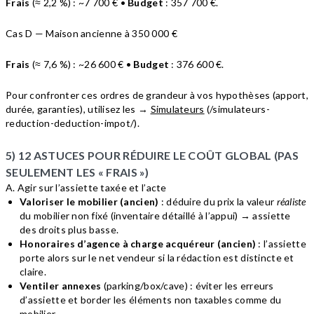
Frais
(≈ 2,2 %) : ~7 700 € •
Budget
: 357 700 €.
Cas D — Maison ancienne à 350 000 €
Frais
(≈ 7,6 %) : ~26 600 € •
Budget
: 376 600 €.
Pour confronter ces ordres de grandeur à vos hypothèses (apport,
durée, garanties), utilisez les →
Simulateurs
(/simulateurs-
reduction-deduction-impot/).
5) 12 ASTUCES POUR RÉDUIRE LE COÛT GLOBAL (PAS
SEULEMENT LES « FRAIS »)
A. Agir sur l’assiette taxée et l’acte
Valoriser le mobilier (ancien)
: déduire du prix la valeur
réaliste
du mobilier non fixé (inventaire détaillé à l’appui) → assiette
des droits plus basse.
Honoraires d’agence à charge acquéreur (ancien)
: l’assiette
porte alors sur le net vendeur si la rédaction est distincte et
claire.
Ventiler annexes
(parking/box/cave) : éviter les erreurs
d’assiette et border les éléments non taxables comme du
mobilier.