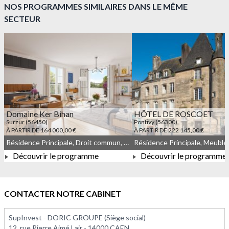
NOS PROGRAMMES SIMILAIRES DANS LE MÊME
SECTEUR
Domaine Ker Bihan
HÔTEL DE ROSCOET
Surzur (56450)
Pontivy (56300)
À PARTIR DE 164 000,00 €
À PARTIR DE 222 145,00 €
Résidence Principale, Droit commun, Meublé non géré
Découvrir le programme
Découvrir le programme
À PARTIR DE 164 000,00 €
À PARTIR DE 222 145,0
CONTACTER NOTRE CABINET
SupInvest - DORIC GROUPE (Siège social)
12, rue Pierre Aimé Lair - 14000 CAEN