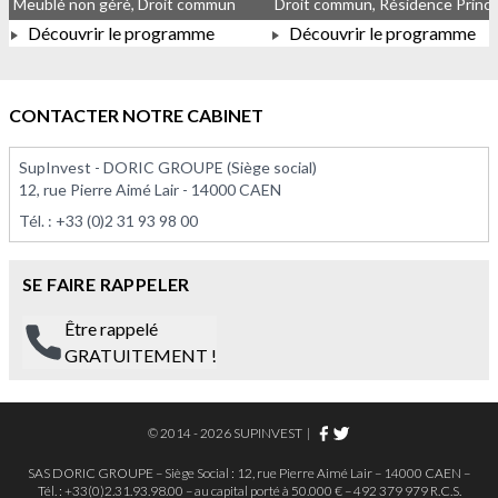
Meublé non géré, Droit commun
Découvrir le programme
Découvrir le programme
À PARTIR DE 177 061,00 €
À PARTIR DE 378 000,00 
CONTACTER NOTRE CABINET
SupInvest - DORIC GROUPE (Siège social)
12, rue Pierre Aimé Lair - 14000 CAEN
Tél. :
+33 (0)2 31 93 98 00
SE FAIRE RAPPELER
Être rappelé
GRATUITEMENT !
© 2014 - 2026 SUPINVEST
|
SAS DORIC GROUPE – Siège Social : 12, rue Pierre Aimé Lair – 14000 CAEN –
Tél. : +33(0)2.31.93.98.00 – au capital porté à 50.000 € – 492 379 979 R.C.S.