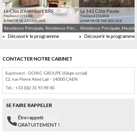
Le Clos d'Alembert BRS
Le 141 Côte Pavée
Toulouse (31100)
Toulouse (31400)
À PARTIR DE 220 600,00 €
À PARTIR DE 362 400,00 €
Résidence Principale, Résidence Principale
Découvrir le programme
Découvrir le programme
À PARTIR DE 220 600,00 €
À PARTIR DE 362 400,0
CONTACTER NOTRE CABINET
SupInvest - DORIC GROUPE (Siège social)
12, rue Pierre Aimé Lair - 14000 CAEN
Tél. :
+33 (0)2 31 93 98 00
SE FAIRE RAPPELER
Être rappelé
GRATUITEMENT !