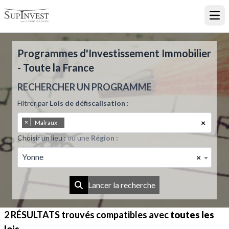
Ouvr
Programmes d'Investissement Immobilier
- Toute la France
RECHERCHER UN PROGRAMME
Filtrer par
Lois de défiscalisation :
×
×
Malraux
Choisir un lieu :
ou une
Région :
Yonne
×
Lancer la recherche
2 RÉSULTATS
trouvés compatibles avec
toutes les