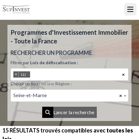
Ouvr
Programmes d'Investissement Immobilier
- Toute la France
RECHERCHER UN PROGRAMME
Filtrer par
Lois de défiscalisation :
×
×
LLI
Choisir un lieu :
ou une
Région :
Seine-et-Marne
×
Lancer la recherche
15 RÉSULTATS
trouvés compatibles avec
toutes les