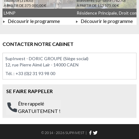
Toulouse (31400)
Bonnières-sur-Seine (78270)
À PARTIR DE 375 000,00 €
À PARTIR DE 113 575,00 €
LMNP
Découvrir le programme
Découvrir le programme
À PARTIR DE 375 000,00 €
À PARTIR DE 113 575,00 
CONTACTER NOTRE CABINET
SupInvest - DORIC GROUPE (Siège social)
12, rue Pierre Aimé Lair - 14000 CAEN
Tél. :
+33 (0)2 31 93 98 00
SE FAIRE RAPPELER
Être rappelé
GRATUITEMENT !
© 2014 - 2026 SUPINVEST
|