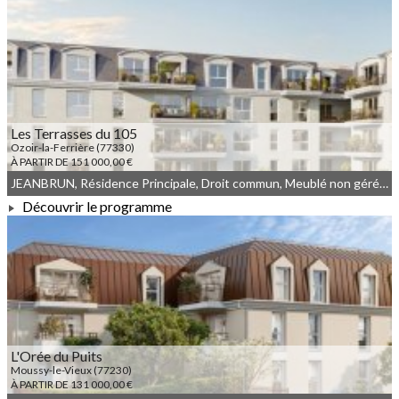
À PARTIR DE 163 167,00 €
Les Terrasses du 105
Ozoir-la-Ferrière (77330)
À PARTIR DE 151 000,00 €
JEANBRUN, Résidence Principale, Droit commun, Meublé non géré, LLI, LLI_JEANBRUN
Découvrir le programme
À PARTIR DE 151 000,00 €
L'Orée du Puits
Moussy-le-Vieux (77230)
À PARTIR DE 131 000,00 €