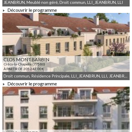
JEANBRUN, Meublé non géré, Droit commun, LLI_JEANBRUN, LLI
Découvrir le programme
À PARTIR DE 131 000,00 €
CLOS MONTBARBIN
Crécy-la-Chapelle (77580)
À PARTIR DE 205 242,00 €
Droit commun, Résidence Principale, LLI_JEANBRUN, LLI, JEANBRUN, Meublé non géré
Découvrir le programme
À PARTIR DE 205 242,00 €