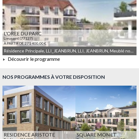
À PARTIR DE 333 483,00 €
L'OREE DU PARC
Lieusaint (77127)
À PARTIR DE 271 400,00 €
Résidence Principale, LLI_JEANBRUN, LLI, JEANBRUN, Meublé non géré, Droit commun
Découvrir le programme
À PARTIR DE 271 400,00 €
NOS PROGRAMMES À VOTRE DISPOSITION
RESIDENCE ARISTOTE
SQUARE MONET