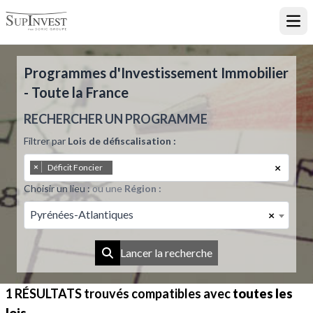
Ouvr
Programmes d'Investissement Immobilier
- Toute la France
RECHERCHER UN PROGRAMME
Filtrer par
Lois de défiscalisation :
×
×
Déficit Foncier
Choisir un lieu :
ou une
Région :
Pyrénées-Atlantiques
×
Lancer la recherche
1 RÉSULTATS
trouvés compatibles avec
toutes les