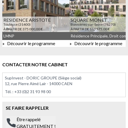
RESIDENCE ARISTOTE
SQUARE MONET
Toulouse (31400)
Bonnières-sur-Seine (78270)
À PARTIR DE 375 000,00 €
À PARTIR DE 113 575,00 €
LMNP
Découvrir le programme
Découvrir le programme
À PARTIR DE 375 000,00 €
À PARTIR DE 113 575,00 
CONTACTER NOTRE CABINET
SupInvest - DORIC GROUPE (Siège social)
12, rue Pierre Aimé Lair - 14000 CAEN
Tél. :
+33 (0)2 31 93 98 00
SE FAIRE RAPPELER
Être rappelé
GRATUITEMENT !