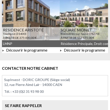
RESIDENCE ARISTOTE
SQUARE MONET
Toulouse (31400)
Bonnières-sur-Seine (78270)
À PARTIR DE 375 000,00 €
À PARTIR DE 113 575,00 €
LMNP
Découvrir le programme
Découvrir le programme
À PARTIR DE 375 000,00 €
À PARTIR DE 113 575,00 
CONTACTER NOTRE CABINET
SupInvest - DORIC GROUPE (Siège social)
12, rue Pierre Aimé Lair - 14000 CAEN
Tél. :
+33 (0)2 31 93 98 00
SE FAIRE RAPPELER