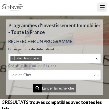
Ouvr
Programmes d'Investissement Immobilier
- Toute la France
RECHERCHER UN PROGRAMME
Filtrer par
Lois de défiscalisation :
×
×
Meublé non géré
Choisir un lieu :
ou une
Région :
Loir-et-Cher
×
Lancer la recherche
3 RÉSULTATS
trouvés compatibles avec
toutes les