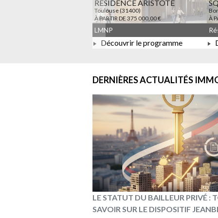
RESIDENCE ARISTOTE
S
Toulouse (31400)
Bon
À PARTIR DE 375 000,00 €
À P
LMNP
Découvrir le programme
D
À PARTIR DE 375 000,00 €
DERNIÈRES ACTUALITÉS
IMMO
LE STATUT DU BAILLEUR PRIVÉ :
SAVOIR SUR LE DISPOSITIF JEAN