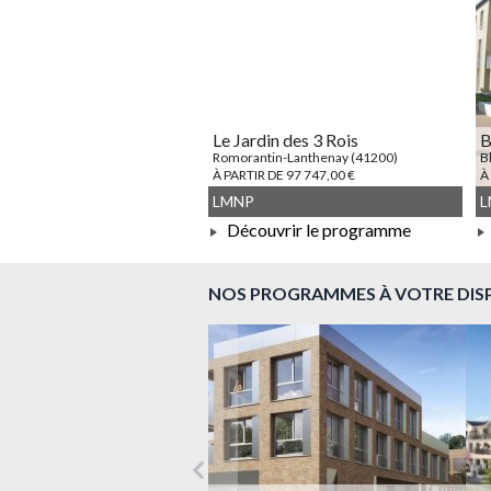
Le Jardin des 3 Rois
B
Romorantin-Lanthenay (41200)
B
À PARTIR DE 97 747,00 €
À
LMNP
L
Découvrir le programme
À PARTIR DE 97 747,00 €
NOS PROGRAMMES À VOTRE DIS
Précédent