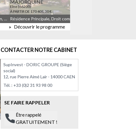
MAJORQUINE
LES TEMPORELLES Q
Elne (66200)
Quincy-sous-Sénart (91480)
À PARTIR DE 170 408,00 €
À PARTIR DE 164 908,00 €
Résidence Principale, Droit commun, Meublé non géré, JEANBRUN
Résidence Principale, Droit commun, Meublé non géré, JEANBRUN, LLI, LLI_JEANBRUN
Découvrir le programme
Découvrir le progra
À PARTIR DE 170 408,00 €
À PARTIR DE 164 908
CONTACTER NOTRE CABINET
SupInvest - DORIC GROUPE (Siège
social)
12, rue Pierre Aimé Lair - 14000 CAEN
Tél. :
+33 (0)2 31 93 98 00
SE FAIRE RAPPELER
Être rappelé
GRATUITEMENT !