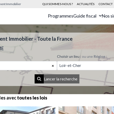
sement Immobilier
QUI SOMMES-NOUS ?
ACTUALITÉS
CONTACT
Programmes
Guide fiscal
Nos s
t Immobilier - Toute la France
ME
Choisir un lieu :
ou une
Région :
Loir-et-Cher
×
Lancer la recherche
les avec
toutes les lois