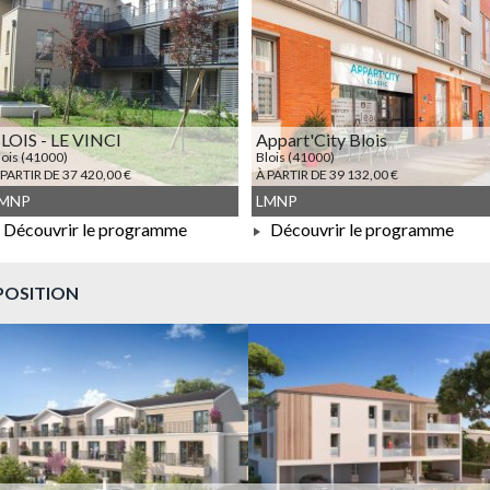
LOIS - LE VINCI
Appart'City Blois
lois (41000)
Blois (41000)
 PARTIR DE 37 420,00 €
À PARTIR DE 39 132,00 €
MNP
LMNP
Découvrir le programme
Découvrir le programme
À PARTIR DE 37 420,00 €
À PARTIR DE 39 132,00 €
POSITION