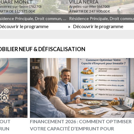
QUARE MONET
VILLA NEREA
nières-sur-Seine (78270)
Argelès-sur-Mer (66700)
ARTIR DE 113 575,00 €
À PARTIR DE 247 900,00 €
Résidence Principale, Droit commun, Meublé non géré, JEANBRUN, LLI, LLI_JEANBRUN
écouvrir le programme
Découvrir le programme
À PARTIR DE 113 575,00 €
À PARTIR DE 247 900,00 €
BILIER NEUF & DÉFISCALISATION
 TOUT
FINANCEMENT 2026 : COMMENT OPTIMISER
BRUN
VOTRE CAPACITÉ D’EMPRUNT POUR