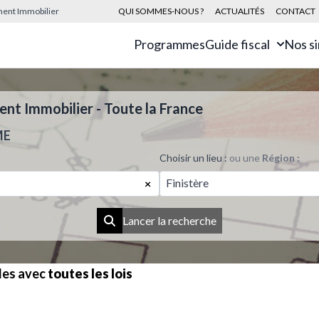
sement Immobilier
QUI SOMMES-NOUS ?
ACTUALITÉS
CONTACT
Programmes
Guide fiscal
Nos s
t Immobilier - Toute la France
ME
Choisir un lieu :
ou une
Région :
Finistère
×
Lancer la recherche
les avec
toutes les lois