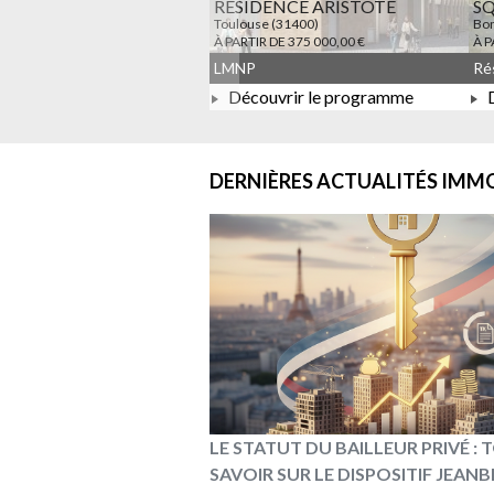
RESIDENCE ARISTOTE
S
Toulouse (31400)
Bon
À PARTIR DE 375 000,00 €
À P
LMNP
Découvrir le programme
D
À PARTIR DE 375 000,00 €
DERNIÈRES ACTUALITÉS
IMMO
LE STATUT DU BAILLEUR PRIVÉ :
SAVOIR SUR LE DISPOSITIF JEAN