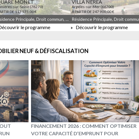
QUARE MONET
VILLA NEREA
nières-sur-Seine (78270)
Argelès-sur-Mer (66700)
ARTIR DE 113 575,00 €
À PARTIR DE 247 900,00 €
Résidence Principale, Droit commun, Meublé non géré, JEANBRUN, LLI, LLI_JEANBRUN
écouvrir le programme
Découvrir le programme
À PARTIR DE 113 575,00 €
À PARTIR DE 247 900,00 €
BILIER NEUF & DÉFISCALISATION
 TOUT
FINANCEMENT 2026 : COMMENT OPTIMISER
BRUN
VOTRE CAPACITÉ D’EMPRUNT POUR