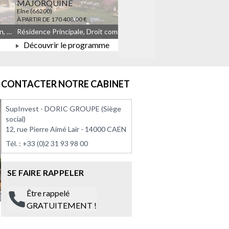
MAJORQUINE
LES TEMPORELLES Q
Elne (66200)
Quincy-sous-Sénart (91480)
À PARTIR DE 170 408,00 €
À PARTIR DE 164 908,00 €
Résidence Principale, Droit commun, Meublé non géré, JEANBRUN
Résidence Principale, Droit commun, Meublé non géré, JEANBRUN, LLI, LLI_JEANBRUN
Découvrir le programme
Découvrir le progra
À PARTIR DE 170 408,00 €
À PARTIR DE 164 908
CONTACTER NOTRE CABINET
SupInvest - DORIC GROUPE (Siège
social)
12, rue Pierre Aimé Lair - 14000 CAEN
Tél. :
+33 (0)2 31 93 98 00
SE FAIRE RAPPELER
Être rappelé
GRATUITEMENT !