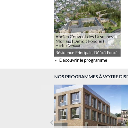
Ancien Couvent des Ursulines
Morlaix (Déficit Foncier)
Morlaix (29600)
À PARTIR DE 214 000,00 €
Résidence Principale, Déficit Foncier, Droit commun, Meublé non géré
Découvrir le programme
À PARTIR DE 214 000,00 €
NOS PROGRAMMES À VOTRE DIS
Précédent