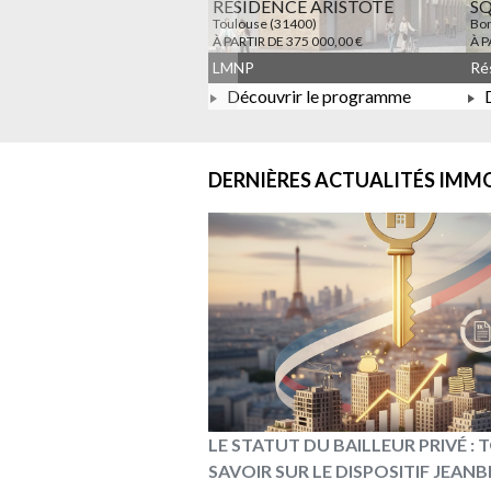
RESIDENCE ARISTOTE
S
Toulouse (31400)
Bon
À PARTIR DE 375 000,00 €
À P
LMNP
Découvrir le programme
D
À PARTIR DE 375 000,00 €
DERNIÈRES ACTUALITÉS
IMMO
LE STATUT DU BAILLEUR PRIVÉ :
SAVOIR SUR LE DISPOSITIF JEAN