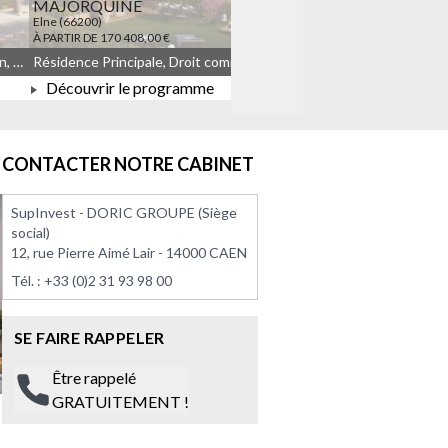
MAJORQUINE
LES TEMPORELLES Q
Elne (66200)
Quincy-sous-Sénart (91480)
À PARTIR DE 170 408,00 €
À PARTIR DE 164 908,00 €
Résidence Principale, Droit commun, Meublé non géré, JEANBRUN
Résidence Principale, Droit commun, Meublé non géré, JEANBRUN, LLI, LLI_JEANBRUN
Découvrir le programme
Découvrir le progra
À PARTIR DE 170 408,00 €
À PARTIR DE 164 908
CONTACTER NOTRE CABINET
SupInvest - DORIC GROUPE (Siège
social)
12, rue Pierre Aimé Lair - 14000 CAEN
Tél. :
+33 (0)2 31 93 98 00
SE FAIRE RAPPELER
Être rappelé
GRATUITEMENT !