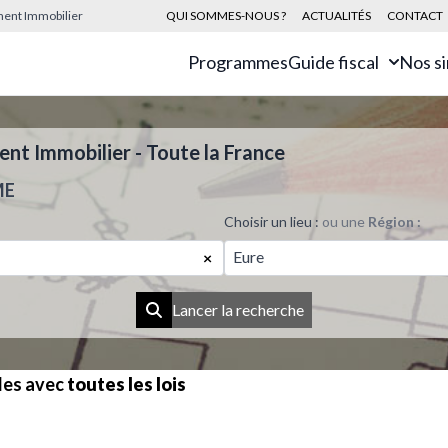
sement Immobilier
QUI SOMMES-NOUS ?
ACTUALITÉS
CONTACT
Programmes
Guide fiscal
Nos s
t Immobilier - Toute la France
ME
Choisir un lieu :
ou une
Région :
Eure
×
Lancer la recherche
les avec
toutes les lois