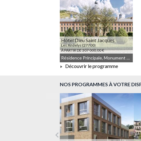
Hôtel Dieu Saint Jacques
Les Andelys (27700)
À PARTIR DE 307 000,00 €
Résidence Principale, Monument Historique, Droit commun, Meublé non géré
Découvrir le programme
À PARTIR DE 307 000,00 €
NOS PROGRAMMES À VOTRE DIS
Précédent