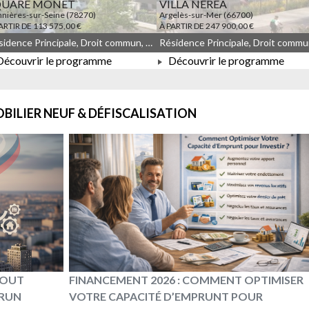
QUARE MONET
VILLA NEREA
nières-sur-Seine (78270)
Argelès-sur-Mer (66700)
ARTIR DE 113 575,00 €
À PARTIR DE 247 900,00 €
Résidence Principale, Droit commun, Meublé non géré, JEANBRUN, LLI, LLI_JEANBRUN
écouvrir le programme
Découvrir le programme
À PARTIR DE 113 575,00 €
À PARTIR DE 247 900,00 €
BILIER NEUF & DÉFISCALISATION
 TOUT
FINANCEMENT 2026 : COMMENT OPTIMISER
BRUN
VOTRE CAPACITÉ D’EMPRUNT POUR