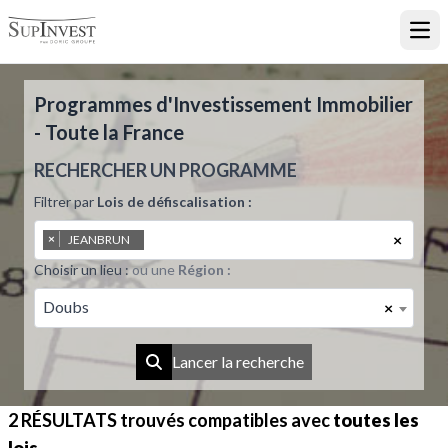
Ouvr
Programmes d'Investissement Immobilier
- Toute la France
RECHERCHER UN PROGRAMME
Filtrer par
Lois de défiscalisation :
×
×
JEANBRUN
Choisir un lieu :
ou une
Région :
Doubs
×
Lancer la recherche
2 RÉSULTATS
trouvés compatibles avec
toutes les