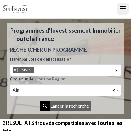
Ouvr
Programmes d'Investissement Immobilier
- Toute la France
RECHERCHER UN PROGRAMME
Filtrer par
Lois de défiscalisation :
×
×
LMNP
Choisir un lieu :
ou une
Région :
Ain
×
Lancer la recherche
2 RÉSULTATS
trouvés compatibles avec
toutes les