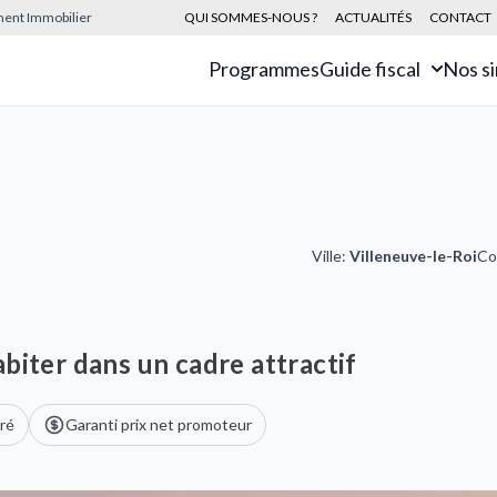
sement Immobilier
QUI SOMMES-NOUS ?
ACTUALITÉS
CONTACT
Programmes
Guide fiscal
Nos s
Ville:
Villeneuve-le-Roi
Co
biter dans un cadre attractif
ré
Garanti prix net promoteur