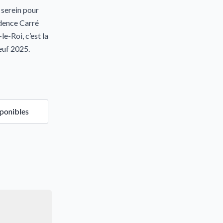
 serein pour
idence Carré
e-Roi, c’est la
euf 2025.
sponibles