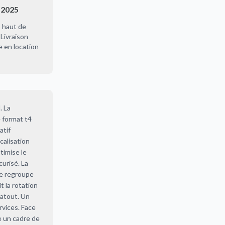
 2025
 haut de
Livraison
 en location
. La
 format t4
atif
calisation
timise le
curisé. La
ble regroupe
t la rotation
 atout. Un
rvices. Face
e un cadre de