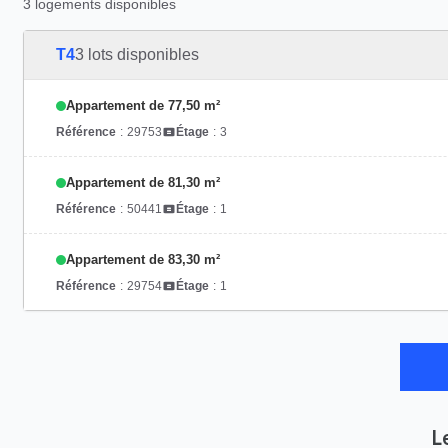
3 logements disponibles
T4
3 lots disponibles
Appartement de 77,50 m²
Référence
:
29753
Étage
:
3
Appartement de 81,30 m²
Référence
:
50441
Étage
:
1
Appartement de 83,30 m²
Référence
:
29754
Étage
:
1
L