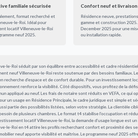
tive familiale sécurisée
Confort neuf et livraison
lement, format recherché et
Résidence neuve, prestations
leneuve-le-Roi. Idéal pour
gamme et construction 2025. 
nt locatif Villeneuve-le-Roi
December 2025 pour une mise
gramme neuf 2025.
ou installation rapide.
ve-le-Roi séduit par son équilibre entre accessibilité et cadre résidentiel
nt neuf Villeneuve-le-Roi reste soutenue par des besoins familiaux. Le
 en recherche d’espace et de confort durable. Pour un investissement loc
onnement renforce la visibilité. Côté dispositifs, vous profitez de la défis
mun appliqué au neuf. Les frais de notaire sont réduits en VEFA, ce qui op
Pour un usage en Résidence Principale, le cadre juridique est simple et sé
ssi partie des possibilités listées, selon votre stratégie. La clientèle ci
 besoin de plusieurs chambres. Le format t4 stabilise l’occupation et rédui
vestissement locatif Villeneuve-le-Roi, la demande d’usage longue est un
-le-Roi en t4 attire les profils recherchant confort et proximité des se
mobilier neuf apporte visibilité et maîtrise. Le programme neuf 2025 offr