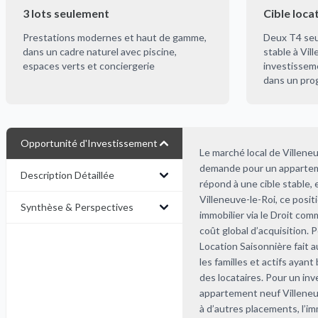
3 lots seulement
Cible loca
Prestations modernes et haut de gamme,
Deux T4 seu
dans un cadre naturel avec piscine,
stable à Vil
espaces verts et conciergerie
investisseme
dans un pro
Opportunité d'Investissement
Le marché local de Villeneu
demande pour un apparteme
Description Détaillée
répond à une cible stable,
Villeneuve-le-Roi, ce positi
Synthèse & Perspectives
immobilier via le Droit com
coût global d’acquisition. 
Location Saisonnière fait au
les familles et actifs ayant
des locataires. Pour un in
appartement neuf Villeneuve
à d’autres placements, l’im