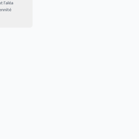
t l’aléa
rennité