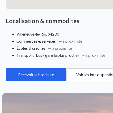
Localisation & commodités
•
Villeneuve-le-Roi, 94290
•
Commerces & services
— à proximité
•
Écoles & crèches
— à proximité
•
Transport (bus / gare la plus proche)
— à proximité
Recevoir la brochure
Voir les lots disponib