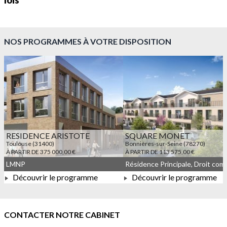
lois
NOS PROGRAMMES À VOTRE DISPOSITION
RESIDENCE ARISTOTE
SQUARE MONET
Toulouse (31400)
Bonnières-sur-Seine (78270)
À PARTIR DE 375 000,00 €
À PARTIR DE 113 575,00 €
LMNP
Découvrir le programme
Découvrir le programme
À PARTIR DE 375 000,00 €
À PARTIR DE 113 575,00 
CONTACTER NOTRE CABINET