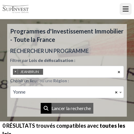
Ouvr
Programmes d'Investissement Immobilier
- Toute la France
RECHERCHER UN PROGRAMME
Filtrer par
Lois de défiscalisation :
×
×
JEANBRUN
Choisir un lieu :
ou une
Région :
Yonne
×
Lancer la recherche
0 RÉSULTATS
trouvés compatibles avec
toutes les