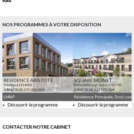
lois
NOS PROGRAMMES À VOTRE DISPOSITION
RESIDENCE ARISTOTE
SQUARE MONET
Toulouse (31400)
Bonnières-sur-Seine (78270)
À PARTIR DE 375 000,00 €
À PARTIR DE 113 575,00 €
LMNP
Découvrir le programme
Découvrir le programme
À PARTIR DE 375 000,00 €
À PARTIR DE 113 575,00 
CONTACTER NOTRE CABINET