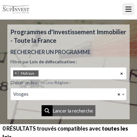
Ouvr
Programmes d'Investissement Immobilier
- Toute la France
RECHERCHER UN PROGRAMME
Filtrer par
Lois de défiscalisation :
×
×
Malraux
Choisir un lieu :
ou une
Région :
Vosges
×
Lancer la recherche
0 RÉSULTATS
trouvés compatibles avec
toutes les