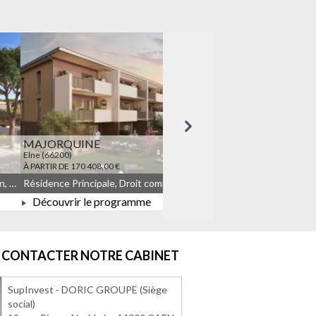
Suivant
MAJORQUINE
LES TEMPORELLES Q
Elne (66200)
Quincy-sous-Sénart (91480)
À PARTIR DE 170 408,00 €
À PARTIR DE 164 908,00 €
Résidence Principale, Droit commun, Meublé non géré, JEANBRUN
Résidence Principale, Droit commun, Meublé non géré, JEANBRUN, LLI, LLI_JEANBRUN
Découvrir le programme
Découvrir le progra
À PARTIR DE 170 408,00 €
À PARTIR DE 164 908
CONTACTER NOTRE CABINET
SupInvest - DORIC GROUPE (Siège
social)