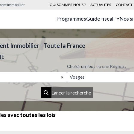
sement Immobilier
QUI SOMMES-NOUS ?
ACTUALITÉS
CONTACT
Programmes
Guide fiscal
Nos s
t Immobilier - Toute la France
ME
Choisir un lieu :
ou une
Région :
Vosges
×
Lancer la recherche
les avec
toutes les lois