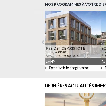
NOS PROGRAMMES À VOTRE DIS
Précédent
RESIDENCE ARISTOTE
S
Toulouse (31400)
Bon
À PARTIR DE 375 000,00 €
À P
LMNP
Découvrir le programme
D
À PARTIR DE 375 000,00 €
DERNIÈRES ACTUALITÉS
IMMO