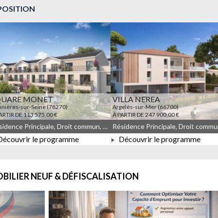
POSITION
QUARE MONET
VILLA NEREA
nières-sur-Seine (78270)
Argelès-sur-Mer (66700)
ARTIR DE 113 575,00 €
À PARTIR DE 247 900,00 €
Résidence Principale, Droit commun, Meublé non géré, JEANBRUN, LLI, LLI_JEANBRUN
écouvrir le programme
Découvrir le programme
À PARTIR DE 113 575,00 €
À PARTIR DE 247 900,00 €
BILIER NEUF & DÉFISCALISATION