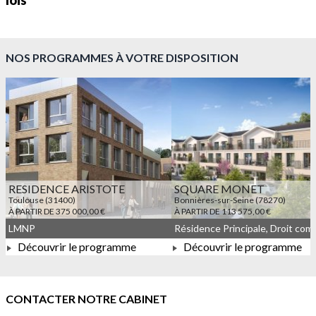
lois
NOS PROGRAMMES À VOTRE DISPOSITION
RESIDENCE ARISTOTE
SQUARE MONET
Toulouse (31400)
Bonnières-sur-Seine (78270)
À PARTIR DE 375 000,00 €
À PARTIR DE 113 575,00 €
LMNP
Découvrir le programme
Découvrir le programme
À PARTIR DE 375 000,00 €
À PARTIR DE 113 575,00 
CONTACTER NOTRE CABINET