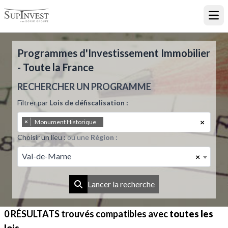
Ouvr
Programmes d'Investissement Immobilier
- Toute la France
RECHERCHER UN PROGRAMME
Filtrer par
Lois de défiscalisation :
×
×
Monument Historique
Choisir un lieu :
ou une
Région :
Val-de-Marne
×
Lancer la recherche
0 RÉSULTATS
trouvés compatibles avec
toutes les