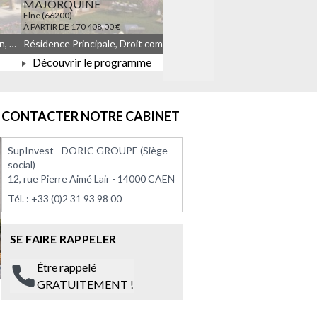
MAJORQUINE
LES TEMPORELLES Q
Elne (66200)
Quincy-sous-Sénart (91480)
À PARTIR DE 170 408,00 €
À PARTIR DE 164 908,00 €
Résidence Principale, Droit commun, Meublé non géré, JEANBRUN
Résidence Principale, Droit commun, Meublé non géré, JEANBRUN, LLI, LLI_JEANBRUN
Découvrir le programme
Découvrir le progra
À PARTIR DE 170 408,00 €
À PARTIR DE 164 908
CONTACTER NOTRE CABINET
SupInvest - DORIC GROUPE (Siège
social)
12, rue Pierre Aimé Lair - 14000 CAEN
Tél. :
+33 (0)2 31 93 98 00
SE FAIRE RAPPELER
Être rappelé
GRATUITEMENT !