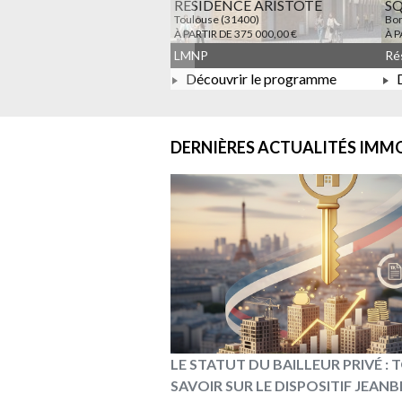
RESIDENCE ARISTOTE
S
Toulouse (31400)
Bon
À PARTIR DE 375 000,00 €
À P
LMNP
Découvrir le programme
D
À PARTIR DE 375 000,00 €
DERNIÈRES ACTUALITÉS
IMMO
LE STATUT DU BAILLEUR PRIVÉ :
SAVOIR SUR LE DISPOSITIF JEAN