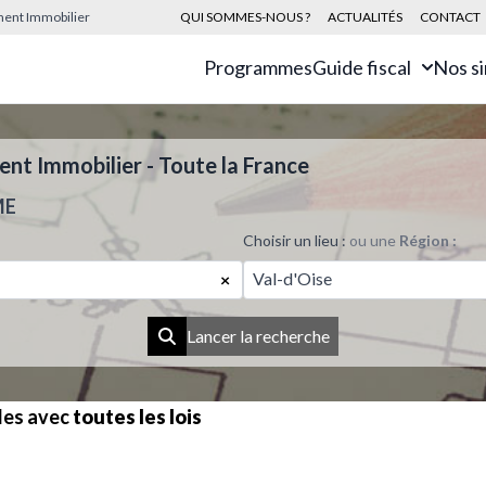
sement Immobilier
QUI SOMMES-NOUS ?
ACTUALITÉS
CONTACT
Programmes
Guide fiscal
Nos s
t Immobilier - Toute la France
ME
Choisir un lieu :
ou une
Région :
Val-d'Oise
×
Lancer la recherche
les avec
toutes les lois