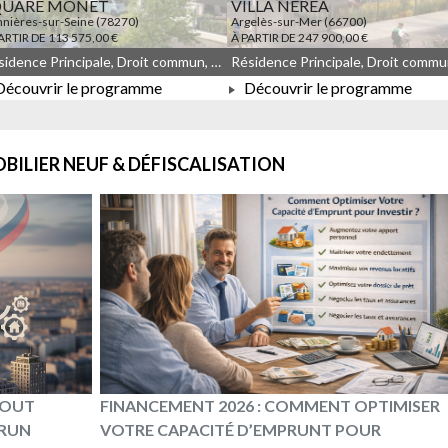
QUARE MONET
VILLA NEREA
nières-sur-Seine (78270)
Argelès-sur-Mer (66700)
ARTIR DE 113 575,00 €
À PARTIR DE 247 900,00 €
Résidence Principale, Droit commun, Meublé non géré, JEANBRUN, LLI, LLI_JEANBRUN
écouvrir le programme
Découvrir le programme
À PARTIR DE 113 575,00 €
À PARTIR DE 247 900,00 €
BILIER NEUF & DÉFISCALISATION
 TOUT
FINANCEMENT 2026 : COMMENT OPTIMISER
BRUN
VOTRE CAPACITÉ D’EMPRUNT POUR