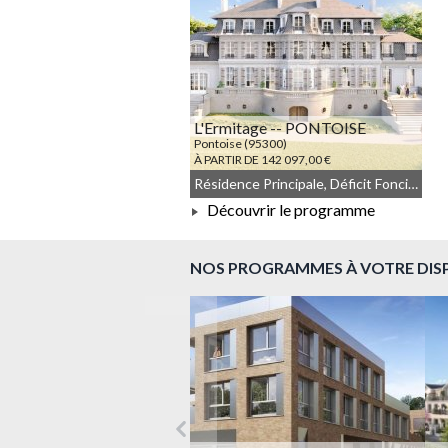
L'Ermitage -- PONTOISE
Pontoise (95300)
À PARTIR DE 142 097,00 €
Résidence Principale, Déficit Foncier, Droit commun, Meublé non géré, Denormandie
Découvrir le programme
À PARTIR DE 142 097,00 €
NOS PROGRAMMES À VOTRE DIS
Précédent